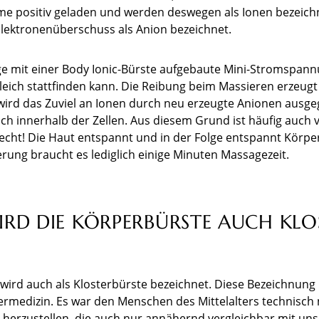
me positiv geladen und werden deswegen als Ionen bezeich
lektronenüberschuss als Anion bezeichnet.
e mit einer Body Ionic-Bürste aufgebaute Mini-Stromspann
leich stattfinden kann. Die Reibung beim Massieren erzeugt
ird das Zuviel an Ionen durch neu erzeugte Anionen ausge
ch innerhalb der Zellen. Aus diesem Grund ist häufig auch v
Recht! Die Haut entspannt und in der Folge entspannt Körper
erung braucht es lediglich einige Minuten Massagezeit.
RD DIE KÖRPERBÜRSTE AUCH KLO
 wird auch als Klosterbürste bezeichnet. Diese Bezeichnung
termedizin. Es war den Menschen des Mittelalters technisch 
 herzustellen, die auch nur annähernd vergleichbar mit un