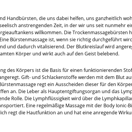
ind Handbürsten, die uns dabei helfen, uns ganzheitlich woh
seelisch anstrengenden Zeit, in der wir uns seit nunmehr e
ergieauftankens willkommen. Die Trockenmassagebürsten he
Eine Bürstenmassage ist, wenn sie richtig durchgeführt wird
d und dadurch vitalisierend. Der Blutkreislauf wird angere
amten Körper und wirkt auch auf den Geist belebend.
ng des Körpers ist die Basis für einen funktionierenden Sto
angeregt. Gift- und Schlackenstoffe werden mit dem Blut au
 Bürstenmassage regt ein Ausscheiden dieser für den Körper
fen an. Die Leber als Hauptentgiftungsorgan und das Lym
ende Rolle. Die Lymphflüssigkeit wird über die Lymphkapill
nsportiert. Eine regelmäßige Massage mit der Body Ionic-B
ich regt die Hautfunktion an und hat eine anregende Wirku