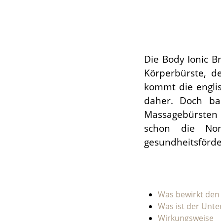
Die Body Ionic B
Körperbürste, d
kommt die engli
daher. Doch bas
Massagebürsten w
schon die Non
gesundheitsförd
Was bewirkt den 
Was ist der Unte
Wirkungsweise