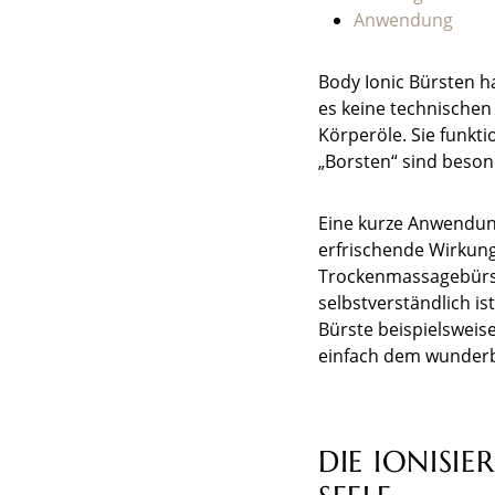
Anwendung
Body Ionic Bürsten h
es keine technischen
Körperöle. Sie funkt
„Borsten“ sind beson
Eine kurze Anwendung
erfrischende Wirkung
Trockenmassagebürst
selbstverständlich i
Bürste beispielsweis
einfach dem wunderb
DIE IONISI