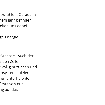
lzufühlen. Gerade in
inem Jahr befinden,
lfen uns dabei,
,
gt. Energie
ffwechsel. Auch der
s den Zellen
 völlig nutzlosen und
phsystem spielen
aren unterhalb der
ürste von nur
ng auf das