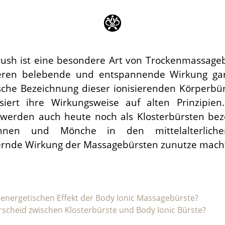
rush ist eine besondere Art von Trockenmassagebü
eren belebende und entspannende Wirkung gara
sche Bezeichnung dieser ionisierenden Körperbü
iert ihre Wirkungsweise auf alten Prinzipien
erden auch heute noch als Klosterbürsten beze
nen und Mönche in den mittelalterliche
ernde Wirkung der Massagebürsten zunutze mach
energetischen Effekt der Body Ionic Massagebürste?
rscheid zwischen Klosterbürste und Body Ionic Bürste?