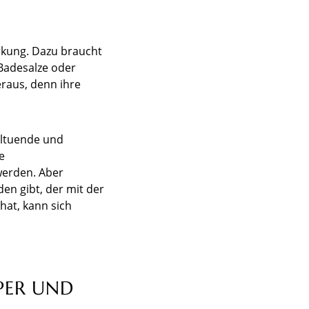
rkung. Dazu braucht
 Badesalze oder
eraus, denn ihre
hltuende und
e
werden. Aber
en gibt, der mit der
hat, kann sich
PER UND