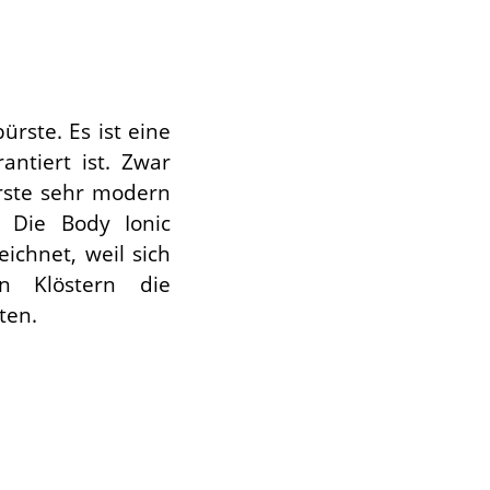
rste. Es ist eine
ntiert ist. Zwar
rste sehr modern
. Die Body Ionic
ichnet, weil sich
n Klöstern die
ten.