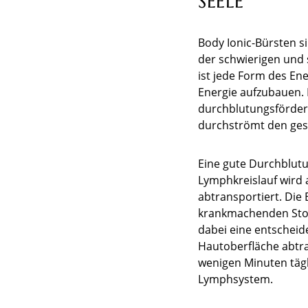
SEELE
Body Ionic-Bürsten s
der schwierigen und 
ist jede Form des En
Energie aufzubauen. 
durchblutungsfördern
durchströmt den ges
Eine gute Durchblutu
Lymphkreislauf wird 
abtransportiert. Die
krankmachenden Stof
dabei eine entscheid
Hautoberfläche abtra
wenigen Minuten tägl
Lymphsystem.