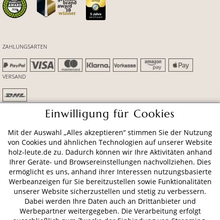
ZAHLUNGSARTEN
VERSAND
Einwilligung für Cookies
AGB
Datenschutz
Impressum
Mit der Auswahl „Alles akzeptieren“ stimmen Sie der Nutzung
© 2026 HOLZ-LEUTE
von Cookies und ähnlichen Technologien auf unserer Website
* Alle Preise inkl. gesetzl. Mehrwertsteuer zzgl.
Versandkosten
.
holz-leute.de zu. Dadurch können wir Ihre Aktivitäten anhand
Ihrer Geräte- und Browsereinstellungen nachvollziehen. Dies
ermöglicht es uns, anhand ihrer Interessen nutzungsbasierte
Werbeanzeigen für Sie bereitzustellen sowie Funktionalitäten
unserer Website sicherzustellen und stetig zu verbessern.
Dabei werden Ihre Daten auch an Drittanbieter und
Werbepartner weitergegeben. Die Verarbeitung erfolgt