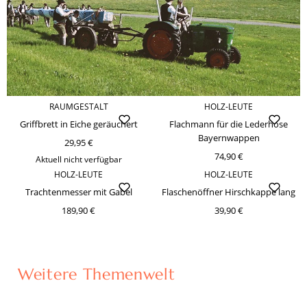
RAUMGESTALT
HOLZ-LEUTE
Griffbrett in Eiche geräuchert
Flachmann für die Lederhose
Bayernwappen
29,95 €
74,90 €
Aktuell nicht verfügbar
HOLZ-LEUTE
HOLZ-LEUTE
Trachtenmesser mit Gabel
Flaschenöffner Hirschkappe lang
189,90 €
39,90 €
Weitere Themenwelt