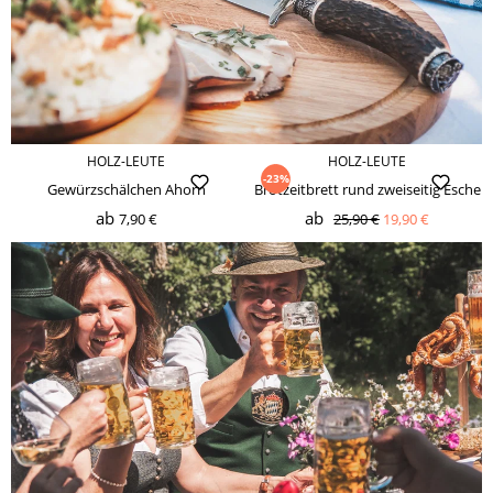
HOLZ-LEUTE
HOLZ-LEUTE
-23%
Gewürzschälchen Ahorn
Brotzeitbrett rund zweiseitig Esche
ab
ab
7,90 €
25,90 €
19,90 €