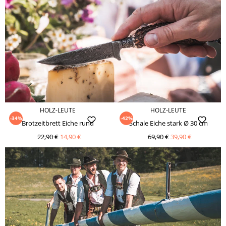
HOLZ-LEUTE
HOLZ-LEUTE
-34%
-42%
Brotzeitbrett Eiche rund
Schale Eiche stark Ø 30 cm
22,90 €
14,90 €
69,90 €
39,90 €