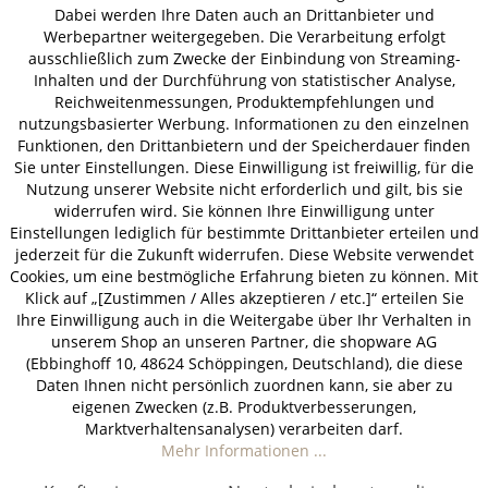
Dabei werden Ihre Daten auch an Drittanbieter und
AGB
Datenschutz
Impressum
Werbepartner weitergegeben. Die Verarbeitung erfolgt
ausschließlich zum Zwecke der Einbindung von Streaming-
© 2026 HOLZ-LEUTE
Inhalten und der Durchführung von statistischer Analyse,
* Alle Preise inkl. gesetzl. Mehrwertsteuer zzgl.
Versandkosten
.
Reichweitenmessungen, Produktempfehlungen und
nutzungsbasierter Werbung. Informationen zu den einzelnen
Funktionen, den Drittanbietern und der Speicherdauer finden
Sie unter Einstellungen. Diese Einwilligung ist freiwillig, für die
Nutzung unserer Website nicht erforderlich und gilt, bis sie
widerrufen wird. Sie können Ihre Einwilligung unter
Einstellungen lediglich für bestimmte Drittanbieter erteilen und
jederzeit für die Zukunft widerrufen. Diese Website verwendet
Cookies, um eine bestmögliche Erfahrung bieten zu können. Mit
Klick auf „[Zustimmen / Alles akzeptieren / etc.]“ erteilen Sie
Ihre Einwilligung auch in die Weitergabe über Ihr Verhalten in
unserem Shop an unseren Partner, die shopware AG
(Ebbinghoff 10, 48624 Schöppingen, Deutschland), die diese
Daten Ihnen nicht persönlich zuordnen kann, sie aber zu
eigenen Zwecken (z.B. Produktverbesserungen,
Marktverhaltensanalysen) verarbeiten darf.
Mehr Informationen ...