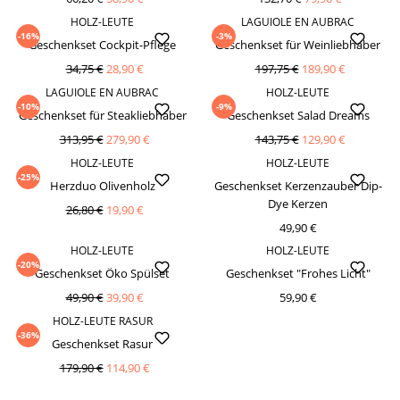
HOLZ-LEUTE
LAGUIOLE EN AUBRAC
-16%
-3%
Geschenkset Cockpit-Pflege
Geschenkset für Weinliebhaber
34,75 €
28,90 €
197,75 €
189,90 €
LAGUIOLE EN AUBRAC
HOLZ-LEUTE
-10%
-9%
Geschenkset für Steakliebhaber
Geschenkset Salad Dreams
313,95 €
279,90 €
143,75 €
129,90 €
HOLZ-LEUTE
HOLZ-LEUTE
-25%
Herzduo Olivenholz
Geschenkset Kerzenzauber Dip-
Dye Kerzen
26,80 €
19,90 €
49,90 €
HOLZ-LEUTE
HOLZ-LEUTE
-20%
Geschenkset Öko Spülset
Geschenkset "Frohes Licht"
49,90 €
39,90 €
59,90 €
HOLZ-LEUTE RASUR
-36%
Geschenkset Rasur
179,90 €
114,90 €