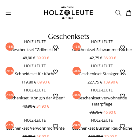
Zum Hauptinhalt springen
Geschenksets
HOLZ-LEUTE
HOLZ-LEUTE
-18%
-13%
Geschenkset "Grillmeister"
Geschenkset Schwammerlsucher
48,90 €
39,90 €
42,75 €
36,90 €
HOLZ-LEUTE
HOLZ-LEUTE
-41%
-38%
Schneideset für Köche
Geschenkset Steakgenuss
119,80 €
69,90 €
227,75 €
139,90 €
HOLZ-LEUTE
HOLZ-LEUTE
-14%
-36%
Geschenkset "Königin der Alpen"
Geschenkset verwöhnende
Haarpflege
40,90 €
34,90 €
73,75 €
46,90 €
HOLZ-LEUTE
HOLZ-LEUTE
-11%
-39%
Geschenkset Verwöhnmomente
Geschenkset Bürsten Raucheiche
66,20 €
58,90 €
132,70 €
79,90 €