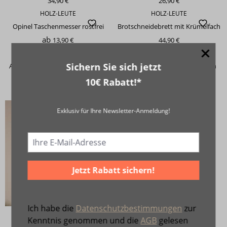
34,90 €
26,90 €
HOLZ-LEUTE
HOLZ-LEUTE
Opinel Taschenmesser rostfrei
Brotschneidebrett mit Krümelfach
ab
13,90 €
44,90 €
HOLZ-LEUTE
HOLZ-LEUTE
Sichern Sie sich jetzt
Aufbewahrungsdose Raucheiche
Miniatur Ruprecht mit Schlitten
39,90 €
27,90 €
10€ Rabatt!*
Aktuell nicht verfügbar
HOLZ-LEUTE
Exklusiv für Ihre Newsletter-Anmeldung!
-35%
Servierlöffel Olivenholz
19,90 €
12,90 €
Jetzt Rabatt sichern!
Ich habe die
Datenschutzbestimmungen
zur
HOLZ-LEUTE
Kenntnis genommen und die
AGB
gelesen
Wärmespiel Christi Geburt