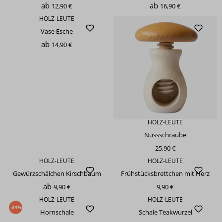
ab
ab
12,90 €
16,90 €
HOLZ-LEUTE
Vase Esche
ab
14,90 €
HOLZ-LEUTE
Nussschraube
25,90 €
HOLZ-LEUTE
HOLZ-LEUTE
Gewürzschälchen Kirschbaum
Frühstücksbrettchen mit Herz
ab
9,90 €
9,90 €
HOLZ-LEUTE
HOLZ-LEUTE
-34%
Hornschale
Schale Teakwurzel