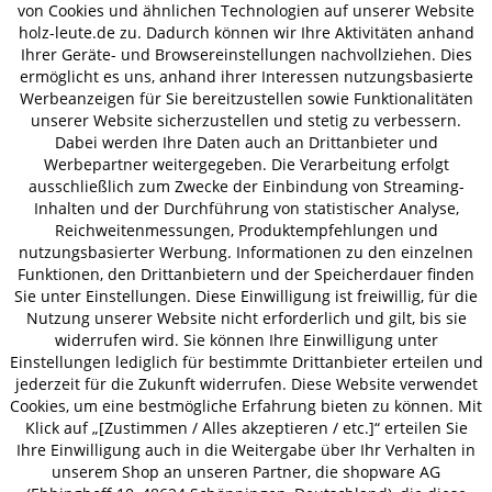
von Cookies und ähnlichen Technologien auf unserer Website
AUSZEICHNUNGEN
holz-leute.de zu. Dadurch können wir Ihre Aktivitäten anhand
Ihrer Geräte- und Browsereinstellungen nachvollziehen. Dies
ermöglicht es uns, anhand ihrer Interessen nutzungsbasierte
Werbeanzeigen für Sie bereitzustellen sowie Funktionalitäten
unserer Website sicherzustellen und stetig zu verbessern.
ZAHLUNGSARTEN
VERSAND
Dabei werden Ihre Daten auch an Drittanbieter und
Werbepartner weitergegeben. Die Verarbeitung erfolgt
ausschließlich zum Zwecke der Einbindung von Streaming-
Inhalten und der Durchführung von statistischer Analyse,
AGB
Datenschutz
Impressum
Reichweitenmessungen, Produktempfehlungen und
© 2026 HOLZ-LEUTE
nutzungsbasierter Werbung. Informationen zu den einzelnen
* Alle Preise inkl. gesetzl. Mehrwertsteuer zzgl.
Versandkosten
.
Funktionen, den Drittanbietern und der Speicherdauer finden
Sie unter Einstellungen. Diese Einwilligung ist freiwillig, für die
Nutzung unserer Website nicht erforderlich und gilt, bis sie
widerrufen wird. Sie können Ihre Einwilligung unter
Einstellungen lediglich für bestimmte Drittanbieter erteilen und
jederzeit für die Zukunft widerrufen. Diese Website verwendet
Cookies, um eine bestmögliche Erfahrung bieten zu können. Mit
Klick auf „[Zustimmen / Alles akzeptieren / etc.]“ erteilen Sie
Ihre Einwilligung auch in die Weitergabe über Ihr Verhalten in
unserem Shop an unseren Partner, die shopware AG