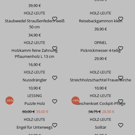
39,90 €
HOLZ-LEUTE
HOLZ-LEUTE
Staubwedel Straußenfedern weiß
Reisebackgammon klein
50 cm
39,90 €
34,90 €
HOLZ-LEUTE
OPINEL
Holzkamm feine Zahnung
Picknickmesser 4-teilig
Pflaumenholz L 13 cm
29,90 €
16,90 €
HOLZ-LEUTE
HOLZ-LEUTE
Nussdrängler
Streichholzschachtel Frauenkirche
10,90 €
10,90 €
LESSING
HOLZ-LEUTE
-35%
-16%
Puzzle Holz
Geschenkset Cockpit-Pflege
60,00 €
39,00 €
34,75 €
28,90 €
HOLZ-LEUTE
HOLZ-LEUTE
Engel für Unterwegs
Solitär