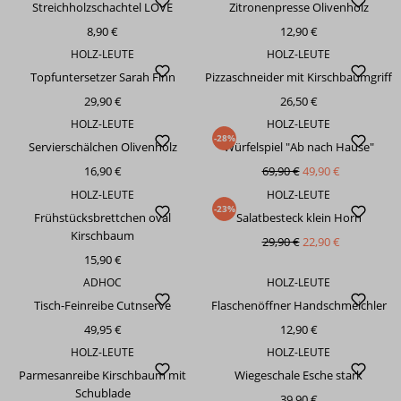
Streichholzschachtel LOVE
Zitronenpresse Olivenholz
8,90 €
12,90 €
HOLZ-LEUTE
HOLZ-LEUTE
Topfuntersetzer Sarah Finn
Pizzaschneider mit Kirschbaumgriff
29,90 €
26,50 €
HOLZ-LEUTE
HOLZ-LEUTE
-28%
Servierschälchen Olivenholz
Würfelspiel "Ab nach Hause"
16,90 €
69,90 €
49,90 €
HOLZ-LEUTE
HOLZ-LEUTE
-23%
Frühstücksbrettchen oval
Salatbesteck klein Horn
Kirschbaum
29,90 €
22,90 €
15,90 €
ADHOC
HOLZ-LEUTE
Tisch-Feinreibe Cutnserve
Flaschenöffner Handschmeichler
49,95 €
12,90 €
HOLZ-LEUTE
HOLZ-LEUTE
Parmesanreibe Kirschbaum mit
Wiegeschale Esche stark
Schublade
39,90 €