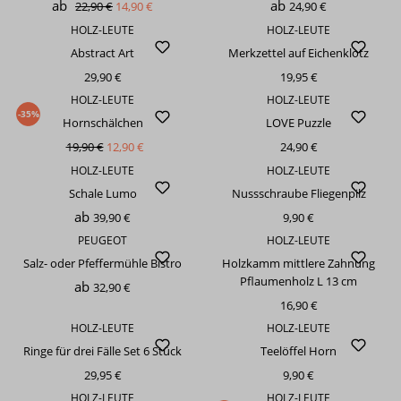
ab
ab
22,90 €
14,90 €
24,90 €
HOLZ-LEUTE
HOLZ-LEUTE
Abstract Art
Merkzettel auf Eichenklotz
29,90 €
19,95 €
HOLZ-LEUTE
HOLZ-LEUTE
-35%
Hornschälchen
LOVE Puzzle
19,90 €
12,90 €
24,90 €
HOLZ-LEUTE
HOLZ-LEUTE
Schale Lumo
Nussschraube Fliegenpilz
ab
39,90 €
9,90 €
PEUGEOT
HOLZ-LEUTE
Salz- oder Pfeffermühle Bistro
Holzkamm mittlere Zahnung
Pflaumenholz L 13 cm
ab
32,90 €
16,90 €
HOLZ-LEUTE
HOLZ-LEUTE
Ringe für drei Fälle Set 6 Stück
Teelöffel Horn
29,95 €
9,90 €
HOLZ-LEUTE
HOLZ-LEUTE