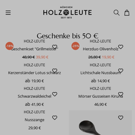
Zum Hauptinhalt springen
Geschenke bis 50 €
HOLZ-LEUTE
HOLZ-LEUTE
-18%
-25%
Geschenkset "Grillmeister"
Herzduo Olivenholz
48,90 €
39,90 €
26,80 €
19,90 €
HOLZ-LEUTE
HOLZ-LEUTE
Kerzenständer Lotus schwarz
Lichtschale Nussbaum
ab
ab
19,90 €
14,90 €
HOLZ-LEUTE
HOLZ-LEUTE
Schwarzwaldeichel
Mörser Gusseisen Kiruna
ab
41,90 €
46,90 €
HOLZ-LEUTE
Nusszange
29,90 €