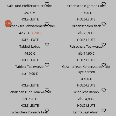
Salz- und Pfefferstreuer Horn
Zirbenschale gerade Form
49,90 €
19,90 €
HOLZ-LEUTE
HOLZ-LEUTE
-13%
Geschenkset Schwammerlsucher
Zirbenschalen flach
ab
42,75 €
36,90 €
25,90 €
HOLZ-LEUTE
HOLZ-LEUTE
Tablett Lotus
Reisschale Teakwurzel
ab
44,90 €
14,90 €
HOLZ-LEUTE
HOLZ-LEUTE
Tablett Teakwurzel
Geschenkset Kerzenzauber Dip-
Dye Kerzen
ab
19,90 €
49,90 €
HOLZ-LEUTE
HOLZ-LEUTE
Schälchen rund Teakwurzel
Windlicht Barock
ab
ab
7,90 €
34,90 €
HOLZ-LEUTE
HOLZ-LEUTE
Schälchen Konisch Teak
Lichtkugel Ahorn