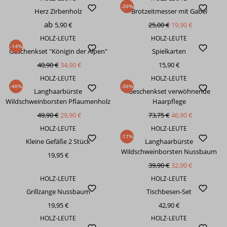
-20%
Herz Zirbenholz
Brotzeitmesser mit Gabel
ab
5,90 €
25,00 €
19,90 €
HOLZ-LEUTE
HOLZ-LEUTE
-14%
Geschenkset "Königin der Alpen"
Spielkarten
40,90 €
34,90 €
15,90 €
HOLZ-LEUTE
HOLZ-LEUTE
-40%
-36%
Langhaarbürste
Geschenkset verwöhnende
Wildschweinborsten Pflaumenholz
Haarpflege
49,90 €
29,90 €
73,75 €
46,90 €
HOLZ-LEUTE
HOLZ-LEUTE
-17%
Kleine Gefäße 2 Stück
Langhaarbürste
Wildschweinborsten Nussbaum
19,95 €
39,90 €
32,90 €
HOLZ-LEUTE
HOLZ-LEUTE
Grillzange Nussbaum
Tischbesen-Set
19,95 €
42,90 €
HOLZ-LEUTE
HOLZ-LEUTE