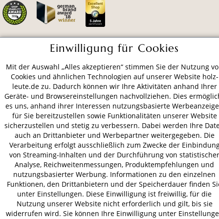
Einwilligung für Cookies
ZAHLUNGSARTEN
Mit der Auswahl „Alles akzeptieren“ stimmen Sie der Nutzung v
Cookies und ähnlichen Technologien auf unserer Website holz-
VERSAND
leute.de zu. Dadurch können wir Ihre Aktivitäten anhand Ihrer
Geräte- und Browsereinstellungen nachvollziehen. Dies ermöglic
es uns, anhand ihrer Interessen nutzungsbasierte Werbeanzeig
für Sie bereitzustellen sowie Funktionalitäten unserer Website
AGB
Datenschutz
Impressum
sicherzustellen und stetig zu verbessern. Dabei werden Ihre Dat
auch an Drittanbieter und Werbepartner weitergegeben. Die
© 2026 HOLZ-LEUTE
Verarbeitung erfolgt ausschließlich zum Zwecke der Einbindun
* Alle Preise inkl. gesetzl. Mehrwertsteuer zzgl.
Versandkosten
.
von Streaming-Inhalten und der Durchführung von statistische
Analyse, Reichweitenmessungen, Produktempfehlungen und
nutzungsbasierter Werbung. Informationen zu den einzelnen
Funktionen, den Drittanbietern und der Speicherdauer finden Si
unter Einstellungen. Diese Einwilligung ist freiwillig, für die
Nutzung unserer Website nicht erforderlich und gilt, bis sie
widerrufen wird. Sie können Ihre Einwilligung unter Einstellung