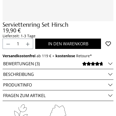
Serviettenring Set Hirsch
Regulärer Preis:
19,90 €
Lieferzeit: 1-3 Tage
Produkt Anzahl: Gib den gewünschten Wert e
IN DEN WARENKORB
Versandkostenfrei
ab 119 € +
kostenlose
Retoure*
BEWERTUNGEN (3)
DURCH
BESCHREIBUNG
PRODUKTINFO
FRAGEN ZUM ARTIKEL