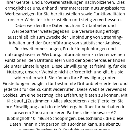
Ihrer Geräte- und Browsereinstellungen nachvollziehen. Dies
VERSAND
ermöglicht es uns, anhand ihrer Interessen nutzungsbasierte
Werbeanzeigen für Sie bereitzustellen sowie Funktionalitäten
unserer Website sicherzustellen und stetig zu verbessern.
Dabei werden Ihre Daten auch an Drittanbieter und
AGB
Datenschutz
Impressum
Werbepartner weitergegeben. Die Verarbeitung erfolgt
ausschließlich zum Zwecke der Einbindung von Streaming-
© 2026 HOLZ-LEUTE
Inhalten und der Durchführung von statistischer Analyse,
* Alle Preise inkl. gesetzl. Mehrwertsteuer zzgl.
Versandkosten
.
Reichweitenmessungen, Produktempfehlungen und
nutzungsbasierter Werbung. Informationen zu den einzelnen
Funktionen, den Drittanbietern und der Speicherdauer finden
Sie unter Einstellungen. Diese Einwilligung ist freiwillig, für die
Nutzung unserer Website nicht erforderlich und gilt, bis sie
widerrufen wird. Sie können Ihre Einwilligung unter
Einstellungen lediglich für bestimmte Drittanbieter erteilen und
jederzeit für die Zukunft widerrufen. Diese Website verwendet
Cookies, um eine bestmögliche Erfahrung bieten zu können. Mit
Klick auf „[Zustimmen / Alles akzeptieren / etc.]“ erteilen Sie
Ihre Einwilligung auch in die Weitergabe über Ihr Verhalten in
unserem Shop an unseren Partner, die shopware AG
(Ebbinghoff 10, 48624 Schöppingen, Deutschland), die diese
Daten Ihnen nicht persönlich zuordnen kann, sie aber zu
eigenen Zwecken (z.B. Produktverbesserungen,