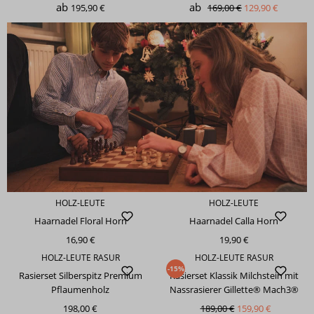
ab
ab
195,90 €
169,00 €
129,90 €
HOLZ-LEUTE
HOLZ-LEUTE
Haarnadel Floral Horn
Haarnadel Calla Horn
16,90 €
19,90 €
HOLZ-LEUTE RASUR
HOLZ-LEUTE RASUR
-15%
Rasierset Silberspitz Premium
Rasierset Klassik Milchstein mit
Pflaumenholz
Nassrasierer Gillette® Mach3®
198,00 €
189,00 €
159,90 €