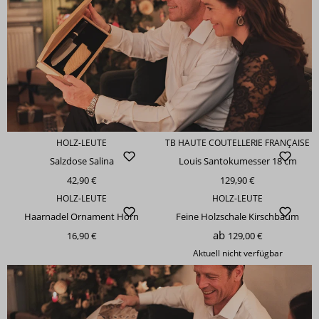
HOLZ-LEUTE
TB HAUTE COUTELLERIE FRANÇAISE
Salzdose Salina
Louis Santokumesser 18 cm
42,90 €
129,90 €
HOLZ-LEUTE
HOLZ-LEUTE
Haarnadel Ornament Horn
Feine Holzschale Kirschbaum
ab
16,90 €
129,00 €
Aktuell nicht verfügbar