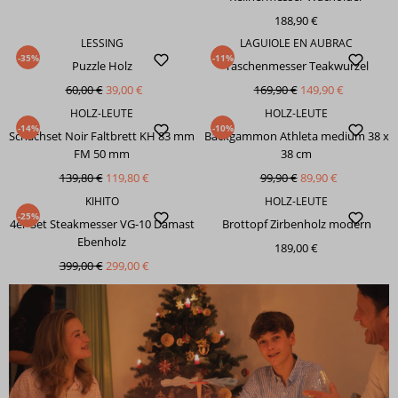
188,90 €
LESSING
LAGUIOLE EN AUBRAC
-35%
-11%
Puzzle Holz
Taschenmesser Teakwurzel
60,00 €
39,00 €
169,90 €
149,90 €
HOLZ-LEUTE
HOLZ-LEUTE
-14%
-10%
Schachset Noir Faltbrett KH 83 mm
Backgammon Athleta medium 38 x
FM 50 mm
38 cm
139,80 €
119,80 €
99,90 €
89,90 €
KIHITO
HOLZ-LEUTE
-25%
4er-Set Steakmesser VG-10 Damast
Brottopf Zirbenholz modern
Ebenholz
189,00 €
399,00 €
299,00 €