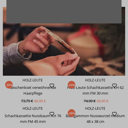
119,00 €
99,90 €
HOLZ-LEUTE
HOLZ-LEUTE
-36%
-33%
Geschenkset verwöhnende
Holz-Leute Schachkassette KH 62
Haarpflege
mm FM 30 mm
73,75 €
46,90 €
74,90 €
49,90 €
HOLZ-LEUTE
HOLZ-LEUTE
-20%
Schachkassette Nussbaum KH 76
Backgammon Nusswurzel medium
mm FM 45 mm
48 x 38 cm