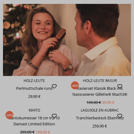
HOLZ-LEUTE
HOLZ-LEUTE RASUR
-40%
Perlmuttschale rund
Rasierset Klassik Black mit
Nassrasierer Gillette® Mach3®
29,90 €
169,00 €
99,90 €
KIHITO
LAGUIOLE EN AUBRAC
-29%
Santokumesser 18 cm VG-10
Tranchierbesteck Ebenholz
Damast Limited Edition
259,90 €
269,00 €
189,00 €