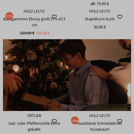
ab
79,90 €
HOLZ-LEUTE
HOLZ-LEUTE
-17%
Backgammon Ebony groß 57 x 47,5
Stapelturm bunt
cm
30,00 €
229,00 €
189,00 €
ORTLIEB
HOLZ-LEUTE
-29%
Salz- oder Pfeffermühle Eiche
Hackblock Schneidebrett
gekalkt
Nussbaum