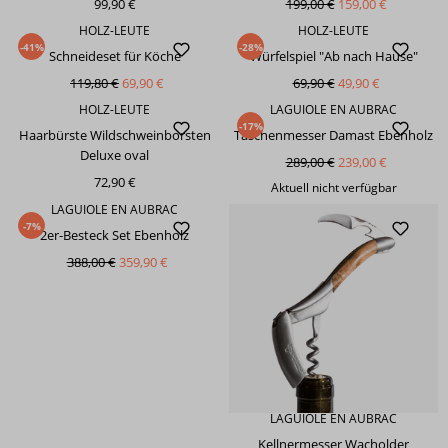
99,90 €
199,00 €
159,00 €
HOLZ-LEUTE
HOLZ-LEUTE
-41%
-28%
Schneideset für Köche
Würfelspiel "Ab nach Hause"
119,80 €
69,90 €
69,90 €
49,90 €
HOLZ-LEUTE
LAGUIOLE EN AUBRAC
-17%
Haarbürste Wildschweinborsten
Taschenmesser Damast Ebenholz
Deluxe oval
289,00 €
239,00 €
72,90 €
Aktuell nicht verfügbar
LAGUIOLE EN AUBRAC
-7%
2er-Besteck Set Ebenholz
388,00 €
359,90 €
LAGUIOLE EN AUBRAC
Kellnermesser Wacholder