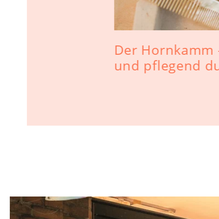
Der Hornkamm - 
und pflegend d
ichtige
s Haar