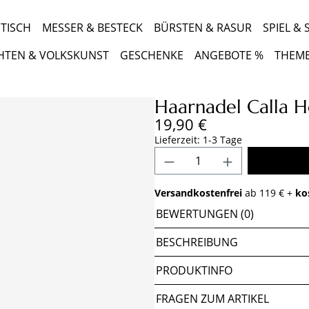
TISCH
MESSER & BESTECK
BÜRSTEN & RASUR
SPIEL &
HTEN & VOLKSKUNST
GESCHENKE
ANGEBOTE %
THEM
Haarnadel Calla 
Regulärer Preis:
19,90 €
Lieferzeit: 1-3 Tage
Produkt Anzahl: Gib 
Versandkostenfrei
ab 119 € +
ko
BEWERTUNGEN (0)
BESCHREIBUNG
PRODUKTINFO
FRAGEN ZUM ARTIKEL