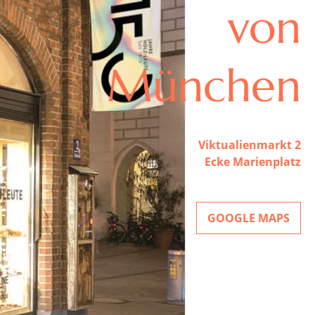
von
München
Viktualienmarkt 2
Ecke Marienplatz
GOOGLE MAPS