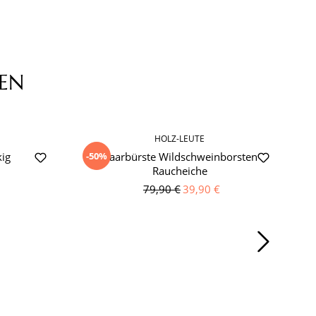
EN
HOLZ-LEUTE
-50%
-
kig
Haarbürste Wildschweinborsten
Raucheiche
79,90 €
39,90 €