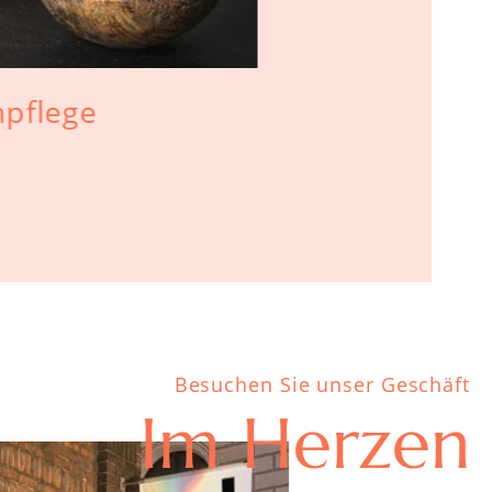
npflege
Lockenkam
Pflege für
Besuchen Sie unser Geschäft
Im Herzen