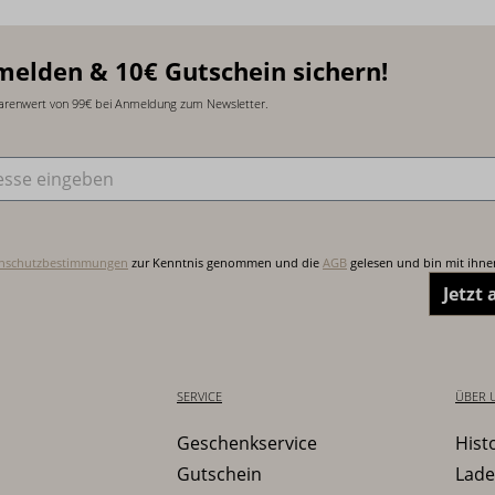
melden & 10€ Gutschein sichern!
arenwert von 99€ bei Anmeldung zum Newsletter.
sse
*
nschutzbestimmungen
zur Kenntnis genommen und die
AGB
gelesen und bin mit ihne
Jetzt
SERVICE
ÜBER 
Geschenkservice
Hist
Gutschein
Lade