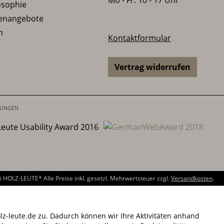
osophie
lenangebote
m
Kontaktformular
Vertrag widerrufen
6 HOLZ-LEUTE
* Alle Preise inkl. gesetzl. Mehrwertsteuer zzgl.
Versandkosten
.
z-leute.de zu. Dadurch können wir Ihre Aktivitäten anhand