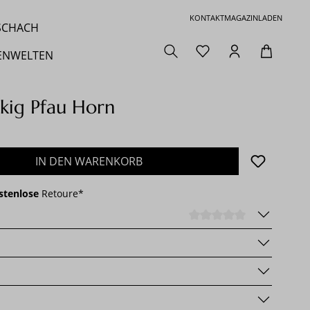
KONTAKT
MAGAZIN
LADEN
 SCHACH
ENWELTEN
kig Pfau Horn
den gewünschten Wert ein oder benutze die 
IN DEN WARENKORB
stenlose
Retoure*
DURCHSCHNI