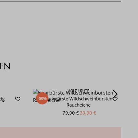
EN
HOLZ-LEUTE
-50%
-
kig
Haarbürste Wildschweinborsten
Raucheiche
79,90 €
39,90 €