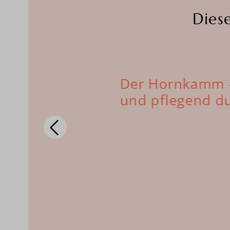
Dies
ichtige
Der Hornkamm - 
s Haar
und pflegend d