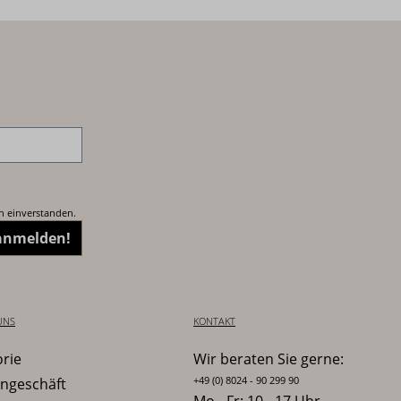
von
München
Viktualienmarkt 2
Ecke Marienplatz
n einverstanden.
 anmelden!
GOOGLE MAPS
UNS
KONTAKT
orie
Wir beraten Sie gerne:
+49 (0) 8024 - 90 299 90
ngeschäft
Mo - Fr: 10 - 17 Uhr