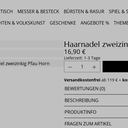
TISCH
MESSER & BESTECK
BÜRSTEN & RASUR
SPIEL &
HTEN & VOLKSKUNST
GESCHENKE
ANGEBOTE %
THEM
Haarnadel zweizin
Regulärer Preis:
16,90 €
Lieferzeit: 1-3 Tage
Produkt Anzahl: Gib 
Versandkostenfrei
ab 119 € +
ko
BEWERTUNGEN (0)
BESCHREIBUNG
PRODUKTINFO
FRAGEN ZUM ARTIKEL