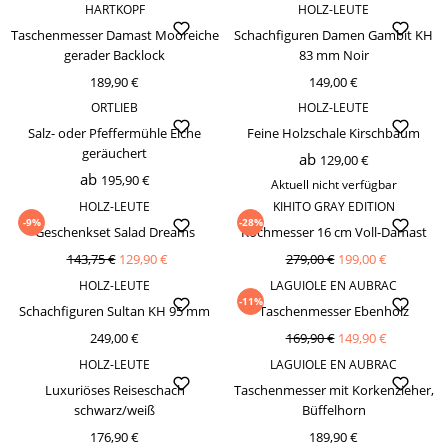
HARTKOPF
HOLZ-LEUTE
Taschenmesser Damast Mooreiche
Schachfiguren Damen Gambit KH
gerader Backlock
83 mm Noir
189,90 €
149,00 €
ORTLIEB
HOLZ-LEUTE
Salz- oder Pfeffermühle Eiche
Feine Holzschale Kirschbaum
geräuchert
ab
129,00 €
ab
195,90 €
Aktuell nicht verfügbar
HOLZ-LEUTE
KIHITO GRAY EDITION
-9%
-28%
Geschenkset Salad Dreams
Kochmesser 16 cm Voll-Damast
143,75 €
129,90 €
279,00 €
199,00 €
HOLZ-LEUTE
LAGUIOLE EN AUBRAC
-11%
Schachfiguren Sultan KH 95 mm
Taschenmesser Ebenholz
249,00 €
169,90 €
149,90 €
HOLZ-LEUTE
LAGUIOLE EN AUBRAC
Luxuriöses Reiseschach
Taschenmesser mit Korkenzieher,
schwarz/weiß
Büffelhorn
176,90 €
189,90 €