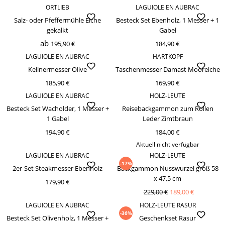
ORTLIEB
LAGUIOLE EN AUBRAC
Salz- oder Pfeffermühle Eiche
Besteck Set Ebenholz, 1 Messer + 1
gekalkt
Gabel
ab
195,90 €
184,90 €
LAGUIOLE EN AUBRAC
HARTKOPF
Kellnermesser Olive
Taschenmesser Damast Mooreiche
185,90 €
169,90 €
LAGUIOLE EN AUBRAC
HOLZ-LEUTE
Besteck Set Wacholder, 1 Messer +
Reisebackgammon zum Rollen
1 Gabel
Leder Zimtbraun
194,90 €
184,00 €
Aktuell nicht verfügbar
LAGUIOLE EN AUBRAC
HOLZ-LEUTE
-17%
2er-Set Steakmesser Ebenholz
Backgammon Nusswurzel groß 58
x 47,5 cm
179,90 €
229,00 €
189,00 €
LAGUIOLE EN AUBRAC
HOLZ-LEUTE RASUR
-36%
Besteck Set Olivenholz, 1 Messer +
Geschenkset Rasur