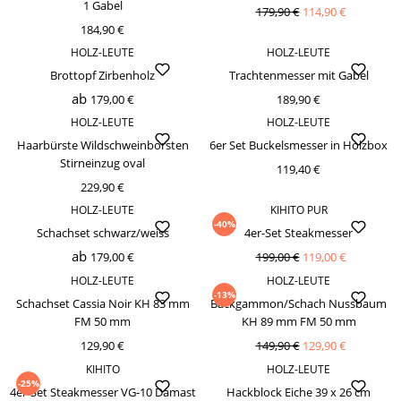
1 Gabel
179,90 €
114,90 €
184,90 €
HOLZ-LEUTE
HOLZ-LEUTE
Brottopf Zirbenholz
Trachtenmesser mit Gabel
ab
179,00 €
189,90 €
HOLZ-LEUTE
HOLZ-LEUTE
Haarbürste Wildschweinborsten
6er Set Buckelsmesser in Holzbox
Stirneinzug oval
119,40 €
229,90 €
HOLZ-LEUTE
KIHITO PUR
-40%
Schachset schwarz/weiss
4er-Set Steakmesser
ab
179,00 €
199,00 €
119,00 €
HOLZ-LEUTE
HOLZ-LEUTE
-13%
Schachset Cassia Noir KH 83 mm
Backgammon/Schach Nussbaum
FM 50 mm
KH 89 mm FM 50 mm
129,90 €
149,90 €
129,90 €
KIHITO
HOLZ-LEUTE
-25%
4er-Set Steakmesser VG-10 Damast
Hackblock Eiche 39 x 26 cm