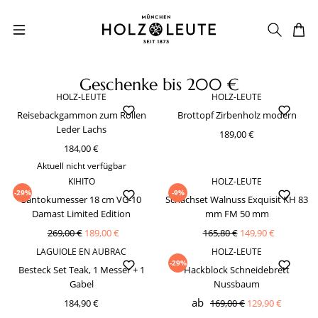
Zum Hauptinhalt springen
Geschenke bis 200 €
HOLZ-LEUTE
HOLZ-LEUTE
Reisebackgammon zum Rollen
Brottopf Zirbenholz modern
Leder Lachs
189,00 €
184,00 €
Aktuell nicht verfügbar
KIHITO
HOLZ-LEUTE
-29%
-9%
Santokumesser 18 cm VG-10
Schachset Walnuss Exquisit KH 83
Damast Limited Edition
mm FM 50 mm
269,00 €
189,00 €
165,80 €
149,90 €
LAGUIOLE EN AUBRAC
HOLZ-LEUTE
-29%
Besteck Set Teak, 1 Messer + 1
Hackblock Schneidebrett
Gabel
Nussbaum
ab
184,90 €
169,00 €
129,90 €