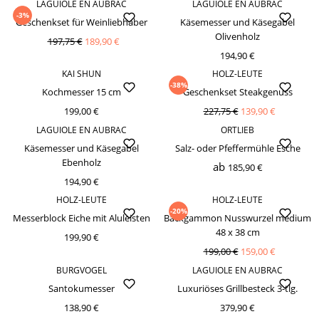
LAGUIOLE EN AUBRAC
LAGUIOLE EN AUBRAC
-3%
Geschenkset für Weinliebhaber
Käsemesser und Käsegabel
Olivenholz
197,75 €
189,90 €
194,90 €
KAI SHUN
HOLZ-LEUTE
-38%
Kochmesser 15 cm
Geschenkset Steakgenuss
199,00 €
227,75 €
139,90 €
LAGUIOLE EN AUBRAC
ORTLIEB
Käsemesser und Käsegabel
Salz- oder Pfeffermühle Esche
Ebenholz
ab
185,90 €
194,90 €
HOLZ-LEUTE
HOLZ-LEUTE
-20%
Messerblock Eiche mit Aluleisten
Backgammon Nusswurzel medium
48 x 38 cm
199,90 €
199,00 €
159,00 €
BURGVOGEL
LAGUIOLE EN AUBRAC
Santokumesser
Luxuriöses Grillbesteck 3-tlg.
138,90 €
379,90 €