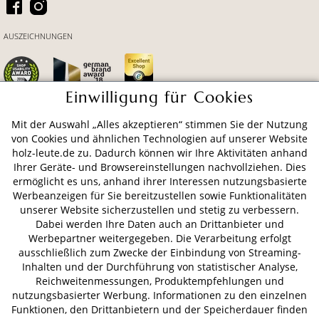
AUSZEICHNUNGEN
Einwilligung für Cookies
Mit der Auswahl „Alles akzeptieren“ stimmen Sie der Nutzung
ZAHLUNGSARTEN
von Cookies und ähnlichen Technologien auf unserer Website
holz-leute.de zu. Dadurch können wir Ihre Aktivitäten anhand
Ihrer Geräte- und Browsereinstellungen nachvollziehen. Dies
VERSAND
ermöglicht es uns, anhand ihrer Interessen nutzungsbasierte
Werbeanzeigen für Sie bereitzustellen sowie Funktionalitäten
unserer Website sicherzustellen und stetig zu verbessern.
Dabei werden Ihre Daten auch an Drittanbieter und
AGB
Datenschutz
Impressum
Werbepartner weitergegeben. Die Verarbeitung erfolgt
ausschließlich zum Zwecke der Einbindung von Streaming-
© 2026 HOLZ-LEUTE
Inhalten und der Durchführung von statistischer Analyse,
* Alle Preise inkl. gesetzl. Mehrwertsteuer zzgl.
Versandkosten
.
Reichweitenmessungen, Produktempfehlungen und
nutzungsbasierter Werbung. Informationen zu den einzelnen
Funktionen, den Drittanbietern und der Speicherdauer finden