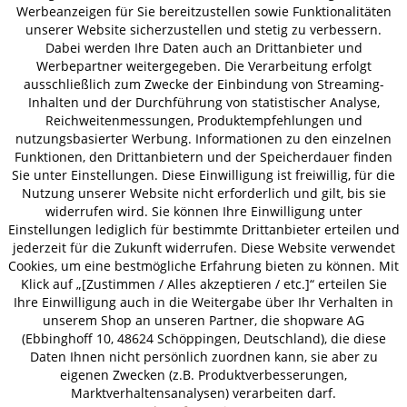
Werbeanzeigen für Sie bereitzustellen sowie Funktionalitäten
unserer Website sicherzustellen und stetig zu verbessern.
Dabei werden Ihre Daten auch an Drittanbieter und
Werbepartner weitergegeben. Die Verarbeitung erfolgt
AGB
Datenschutz
Impressum
ausschließlich zum Zwecke der Einbindung von Streaming-
© 2026 HOLZ-LEUTE
Inhalten und der Durchführung von statistischer Analyse,
* Alle Preise inkl. gesetzl. Mehrwertsteuer zzgl.
Versandkosten
.
Reichweitenmessungen, Produktempfehlungen und
nutzungsbasierter Werbung. Informationen zu den einzelnen
Funktionen, den Drittanbietern und der Speicherdauer finden
Sie unter Einstellungen. Diese Einwilligung ist freiwillig, für die
Nutzung unserer Website nicht erforderlich und gilt, bis sie
widerrufen wird. Sie können Ihre Einwilligung unter
Einstellungen lediglich für bestimmte Drittanbieter erteilen und
jederzeit für die Zukunft widerrufen. Diese Website verwendet
Cookies, um eine bestmögliche Erfahrung bieten zu können. Mit
Klick auf „[Zustimmen / Alles akzeptieren / etc.]“ erteilen Sie
Ihre Einwilligung auch in die Weitergabe über Ihr Verhalten in
unserem Shop an unseren Partner, die shopware AG
(Ebbinghoff 10, 48624 Schöppingen, Deutschland), die diese
Daten Ihnen nicht persönlich zuordnen kann, sie aber zu
eigenen Zwecken (z.B. Produktverbesserungen,
Marktverhaltensanalysen) verarbeiten darf.