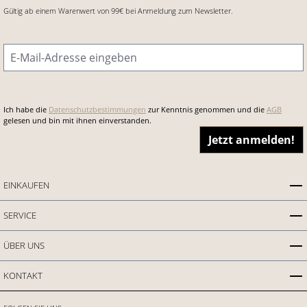
Gültig ab einem Warenwert von 99€ bei Anmeldung zum Newsletter.
E-Mail-Adresse
*
Ich habe die
Datenschutzbestimmungen
zur Kenntnis genommen und die
AGB
gelesen und bin mit ihnen einverstanden.
Jetzt anmelden!
EINKAUFEN
SERVICE
ÜBER UNS
KONTAKT