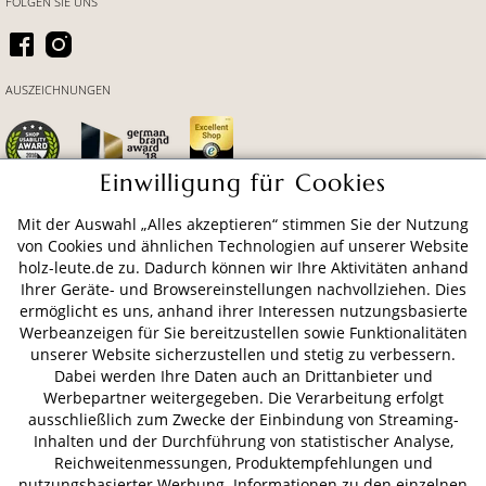
FOLGEN SIE UNS
AUSZEICHNUNGEN
Einwilligung für Cookies
Mit der Auswahl „Alles akzeptieren“ stimmen Sie der Nutzung
ZAHLUNGSARTEN
von Cookies und ähnlichen Technologien auf unserer Website
holz-leute.de zu. Dadurch können wir Ihre Aktivitäten anhand
Ihrer Geräte- und Browsereinstellungen nachvollziehen. Dies
VERSAND
ermöglicht es uns, anhand ihrer Interessen nutzungsbasierte
Werbeanzeigen für Sie bereitzustellen sowie Funktionalitäten
unserer Website sicherzustellen und stetig zu verbessern.
Dabei werden Ihre Daten auch an Drittanbieter und
AGB
Datenschutz
Impressum
Werbepartner weitergegeben. Die Verarbeitung erfolgt
ausschließlich zum Zwecke der Einbindung von Streaming-
© 2026 HOLZ-LEUTE
Inhalten und der Durchführung von statistischer Analyse,
* Alle Preise inkl. gesetzl. Mehrwertsteuer zzgl.
Versandkosten
.
Reichweitenmessungen, Produktempfehlungen und
nutzungsbasierter Werbung. Informationen zu den einzelnen