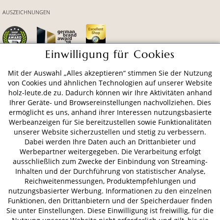
AUSZEICHNUNGEN
Einwilligung für Cookies
Mit der Auswahl „Alles akzeptieren“ stimmen Sie der Nutzung
ZAHLUNGSARTEN
von Cookies und ähnlichen Technologien auf unserer Website
holz-leute.de zu. Dadurch können wir Ihre Aktivitäten anhand
Ihrer Geräte- und Browsereinstellungen nachvollziehen. Dies
VERSAND
ermöglicht es uns, anhand ihrer Interessen nutzungsbasierte
Werbeanzeigen für Sie bereitzustellen sowie Funktionalitäten
unserer Website sicherzustellen und stetig zu verbessern.
Dabei werden Ihre Daten auch an Drittanbieter und
AGB
Datenschutz
Impressum
Werbepartner weitergegeben. Die Verarbeitung erfolgt
ausschließlich zum Zwecke der Einbindung von Streaming-
© 2026 HOLZ-LEUTE
Inhalten und der Durchführung von statistischer Analyse,
* Alle Preise inkl. gesetzl. Mehrwertsteuer zzgl.
Versandkosten
.
Reichweitenmessungen, Produktempfehlungen und
nutzungsbasierter Werbung. Informationen zu den einzelnen
Funktionen, den Drittanbietern und der Speicherdauer finden
Sie unter Einstellungen. Diese Einwilligung ist freiwillig, für die