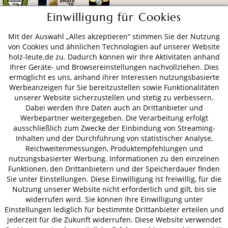
Einwilligung für Cookies
Mit der Auswahl „Alles akzeptieren“ stimmen Sie der Nutzung
ZAHLUNGSARTEN
von Cookies und ähnlichen Technologien auf unserer Website
holz-leute.de zu. Dadurch können wir Ihre Aktivitäten anhand
Ihrer Geräte- und Browsereinstellungen nachvollziehen. Dies
VERSAND
ermöglicht es uns, anhand ihrer Interessen nutzungsbasierte
Werbeanzeigen für Sie bereitzustellen sowie Funktionalitäten
unserer Website sicherzustellen und stetig zu verbessern.
Dabei werden Ihre Daten auch an Drittanbieter und
AGB
Datenschutz
Impressum
Werbepartner weitergegeben. Die Verarbeitung erfolgt
ausschließlich zum Zwecke der Einbindung von Streaming-
© 2026 HOLZ-LEUTE
Inhalten und der Durchführung von statistischer Analyse,
* Alle Preise inkl. gesetzl. Mehrwertsteuer zzgl.
Versandkosten
.
Reichweitenmessungen, Produktempfehlungen und
nutzungsbasierter Werbung. Informationen zu den einzelnen
Funktionen, den Drittanbietern und der Speicherdauer finden
Sie unter Einstellungen. Diese Einwilligung ist freiwillig, für die
Nutzung unserer Website nicht erforderlich und gilt, bis sie
widerrufen wird. Sie können Ihre Einwilligung unter
Einstellungen lediglich für bestimmte Drittanbieter erteilen und
jederzeit für die Zukunft widerrufen. Diese Website verwendet