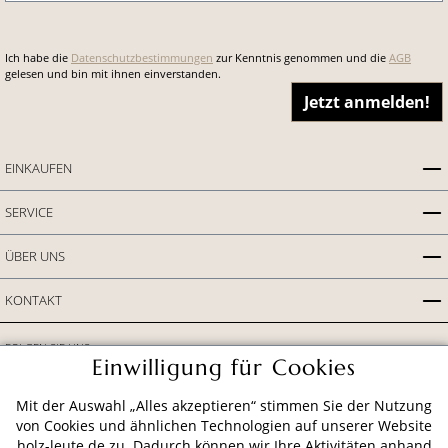
Ich habe die
Datenschutzbestimmungen
zur Kenntnis genommen und die
AGB
gelesen und bin mit ihnen einverstanden.
Jetzt anmelden!
EINKAUFEN
SERVICE
ÜBER UNS
KONTAKT
FOLGEN SIE UNS
Einwilligung für Cookies
Mit der Auswahl „Alles akzeptieren“ stimmen Sie der Nutzung
von Cookies und ähnlichen Technologien auf unserer Website
AUSZEICHNUNGEN
holz-leute.de zu. Dadurch können wir Ihre Aktivitäten anhand