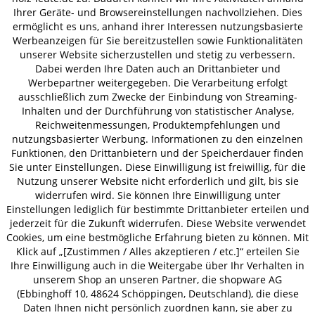
Ihrer Geräte- und Browsereinstellungen nachvollziehen. Dies
ermöglicht es uns, anhand ihrer Interessen nutzungsbasierte
Werbeanzeigen für Sie bereitzustellen sowie Funktionalitäten
unserer Website sicherzustellen und stetig zu verbessern.
Dabei werden Ihre Daten auch an Drittanbieter und
Werbepartner weitergegeben. Die Verarbeitung erfolgt
ZAHLUNGSARTEN
ausschließlich zum Zwecke der Einbindung von Streaming-
Inhalten und der Durchführung von statistischer Analyse,
Reichweitenmessungen, Produktempfehlungen und
VERSAND
nutzungsbasierter Werbung. Informationen zu den einzelnen
Funktionen, den Drittanbietern und der Speicherdauer finden
Sie unter Einstellungen. Diese Einwilligung ist freiwillig, für die
Nutzung unserer Website nicht erforderlich und gilt, bis sie
AGB
Datenschutz
Impressum
widerrufen wird. Sie können Ihre Einwilligung unter
© 2026 HOLZ-LEUTE
Einstellungen lediglich für bestimmte Drittanbieter erteilen und
jederzeit für die Zukunft widerrufen. Diese Website verwendet
* Alle Preise inkl. gesetzl. Mehrwertsteuer zzgl.
Versandkosten
.
Cookies, um eine bestmögliche Erfahrung bieten zu können. Mit
Klick auf „[Zustimmen / Alles akzeptieren / etc.]“ erteilen Sie
Ihre Einwilligung auch in die Weitergabe über Ihr Verhalten in
unserem Shop an unseren Partner, die shopware AG
(Ebbinghoff 10, 48624 Schöppingen, Deutschland), die diese
Daten Ihnen nicht persönlich zuordnen kann, sie aber zu