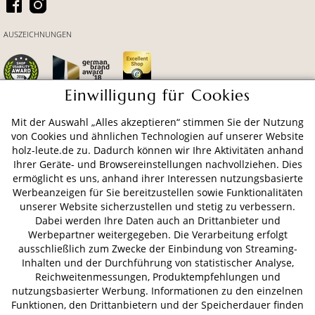
AUSZEICHNUNGEN
Einwilligung für Cookies
Mit der Auswahl „Alles akzeptieren“ stimmen Sie der Nutzung
ZAHLUNGSARTEN
von Cookies und ähnlichen Technologien auf unserer Website
holz-leute.de zu. Dadurch können wir Ihre Aktivitäten anhand
Ihrer Geräte- und Browsereinstellungen nachvollziehen. Dies
VERSAND
ermöglicht es uns, anhand ihrer Interessen nutzungsbasierte
Werbeanzeigen für Sie bereitzustellen sowie Funktionalitäten
unserer Website sicherzustellen und stetig zu verbessern.
Dabei werden Ihre Daten auch an Drittanbieter und
AGB
Datenschutz
Impressum
Werbepartner weitergegeben. Die Verarbeitung erfolgt
ausschließlich zum Zwecke der Einbindung von Streaming-
© 2026 HOLZ-LEUTE
Inhalten und der Durchführung von statistischer Analyse,
* Alle Preise inkl. gesetzl. Mehrwertsteuer zzgl.
Versandkosten
.
Reichweitenmessungen, Produktempfehlungen und
nutzungsbasierter Werbung. Informationen zu den einzelnen
Funktionen, den Drittanbietern und der Speicherdauer finden