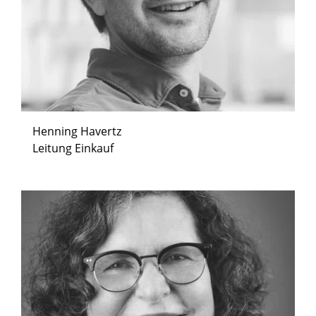
Ich habe die
Datenschutzbestimmungen
zur
Kenntnis genommen und die
AGB
gelesen
und bin mit ihnen einverstanden.
Henning Havertz
Leitung Einkauf