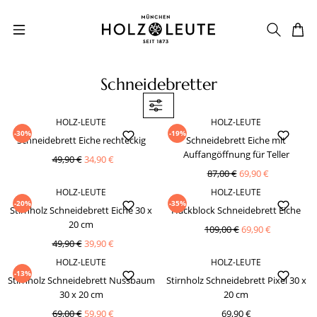
Zum Hauptinhalt springen
Schneidebretter
HOLZ-LEUTE
HOLZ-LEUTE
-30%
-19%
Schneidebrett Eiche rechteckig
Schneidebrett Eiche mit
Auffangöffnung für Teller
49,90 €
34,90 €
87,00 €
69,90 €
HOLZ-LEUTE
HOLZ-LEUTE
-20%
-35%
Stirnholz Schneidebrett Eiche 30 x
Hackblock Schneidebrett Eiche
20 cm
109,00 €
69,90 €
49,90 €
39,90 €
HOLZ-LEUTE
HOLZ-LEUTE
-13%
Stirnholz Schneidebrett Nussbaum
Stirnholz Schneidebrett Pixel 30 x
30 x 20 cm
20 cm
69,00 €
59,90 €
69,90 €