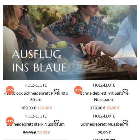
HOLZ-LEUTE
HOLZ-LEUTE
-25%
-25%
Hackblock Schneidebrett Pixel 40 x
Schneidebrett mit Saftrille
30 cm
Nussbaum
189,00 €
139,90 €
119,90 €
89,90 €
HOLZ-LEUTE
HOLZ-LEUTE
-33%
Schneidebrett stark Nussbaum
Schneidebrett Nussbaum
59,90 €
39,90 €
29,90 €