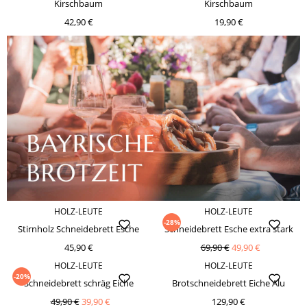
Kirschbaum
Kirschbaum
42,90 €
19,90 €
HOLZ-LEUTE
HOLZ-LEUTE
-28%
Stirnholz Schneidebrett Esche
Schneidebrett Esche extra stark
45,90 €
69,90 €
49,90 €
HOLZ-LEUTE
HOLZ-LEUTE
-20%
Schneidebrett schräg Eiche
Brotschneidebrett Eiche Alu
49,90 €
39,90 €
129,90 €