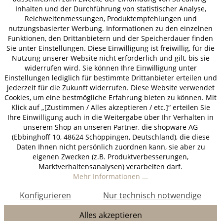
© 2026 HOLZ-LEUTE
Inhalten und der Durchführung von statistischer Analyse,
* Alle Preise inkl. gesetzl. Mehrwertsteuer zzgl.
Versandkosten
.
Reichweitenmessungen, Produktempfehlungen und
nutzungsbasierter Werbung. Informationen zu den einzelnen
Funktionen, den Drittanbietern und der Speicherdauer finden
Sie unter Einstellungen. Diese Einwilligung ist freiwillig, für die
Nutzung unserer Website nicht erforderlich und gilt, bis sie
widerrufen wird. Sie können Ihre Einwilligung unter
Einstellungen lediglich für bestimmte Drittanbieter erteilen und
jederzeit für die Zukunft widerrufen. Diese Website verwendet
Cookies, um eine bestmögliche Erfahrung bieten zu können. Mit
Klick auf „[Zustimmen / Alles akzeptieren / etc.]“ erteilen Sie
Ihre Einwilligung auch in die Weitergabe über Ihr Verhalten in
unserem Shop an unseren Partner, die shopware AG
(Ebbinghoff 10, 48624 Schöppingen, Deutschland), die diese
Daten Ihnen nicht persönlich zuordnen kann, sie aber zu
eigenen Zwecken (z.B. Produktverbesserungen,
Marktverhaltensanalysen) verarbeiten darf.
Mehr Informationen ...
Konfigurieren
Nur technisch notwendige
Alles akzeptieren