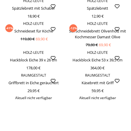
HOLZ-LEUTE
HOLZ-LEUTE
Spätzlebrett mit Schaber
Spätzlebrett
18,90 €
12,90 €
HOLZ-LEUTE
HOLZ-LEUTE
-41%
-12%
Schneideset für Köche
Set Schneidebrett Olivenholz mit
Kochmesser Damast Olive
119,80 €
69,90 €
79,80 €
69,90 €
HOLZ-LEUTE
HOLZ-LEUTE
Hackblock Eiche 39 x 26 cm
Hackblock Eiche 53 x 39,5 cm
178,00 €
364,00 €
RAUMGESTALT
RAUMGESTALT
Griffbrett in Eiche geräuchert
Käsebrett mit Griff
29,95 €
59,95 €
Aktuell nicht verfügbar
Aktuell nicht verfügbar