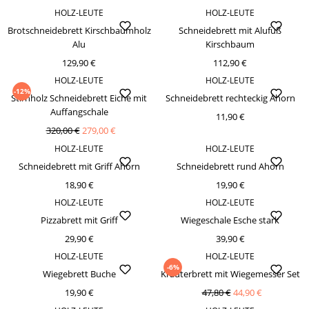
HOLZ-LEUTE
HOLZ-LEUTE
Brotschneidebrett Kirschbaumholz
Schneidebrett mit Alufuß
Alu
Kirschbaum
129,90 €
112,90 €
HOLZ-LEUTE
HOLZ-LEUTE
-12%
Stirnholz Schneidebrett Eiche mit
Schneidebrett rechteckig Ahorn
Auffangschale
11,90 €
320,00 €
279,00 €
HOLZ-LEUTE
HOLZ-LEUTE
Schneidebrett mit Griff Ahorn
Schneidebrett rund Ahorn
18,90 €
19,90 €
HOLZ-LEUTE
HOLZ-LEUTE
Pizzabrett mit Griff
Wiegeschale Esche stark
29,90 €
39,90 €
HOLZ-LEUTE
HOLZ-LEUTE
-6%
Wiegebrett Buche
Kräuterbrett mit Wiegemesser Set
19,90 €
47,80 €
44,90 €