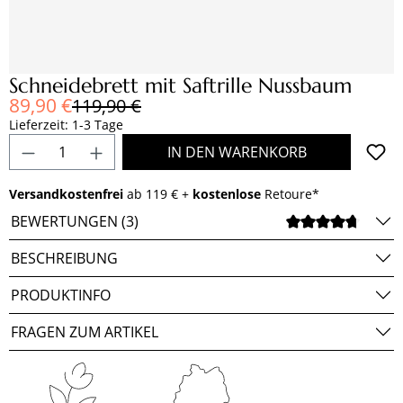
Schneidebrett mit Saftrille Nussbaum
Verkaufspreis:
89,90 €
Regulärer Preis:
119,90 €
Lieferzeit: 1-3 Tage
Produkt Anzahl: Gib den gewünschten Wert e
IN DEN WARENKORB
Versandkostenfrei
ab 119 € +
kostenlose
Retoure*
BEWERTUNGEN (3)
DURCH
BESCHREIBUNG
PRODUKTINFO
FRAGEN ZUM ARTIKEL