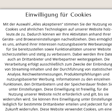
ZAHLUNGSARTEN
Einwilligung für Cookies
Mit der Auswahl „Alles akzeptieren“ stimmen Sie der Nutzung v
VERSAND
Cookies und ähnlichen Technologien auf unserer Website holz-
leute.de zu. Dadurch können wir Ihre Aktivitäten anhand Ihrer
Geräte- und Browsereinstellungen nachvollziehen. Dies ermöglic
es uns, anhand ihrer Interessen nutzungsbasierte Werbeanzeig
für Sie bereitzustellen sowie Funktionalitäten unserer Website
AGB
Datenschutz
Impressum
sicherzustellen und stetig zu verbessern. Dabei werden Ihre Dat
© 2026 HOLZ-LEUTE
auch an Drittanbieter und Werbepartner weitergegeben. Die
* Alle Preise inkl. gesetzl. Mehrwertsteuer zzgl.
Versandkosten
.
Verarbeitung erfolgt ausschließlich zum Zwecke der Einbindun
von Streaming-Inhalten und der Durchführung von statistische
Analyse, Reichweitenmessungen, Produktempfehlungen und
nutzungsbasierter Werbung. Informationen zu den einzelnen
Funktionen, den Drittanbietern und der Speicherdauer finden Si
unter Einstellungen. Diese Einwilligung ist freiwillig, für die
Nutzung unserer Website nicht erforderlich und gilt, bis sie
widerrufen wird. Sie können Ihre Einwilligung unter Einstellung
lediglich für bestimmte Drittanbieter erteilen und jederzeit für d
Zukunft widerrufen. Diese Website verwendet Cookies, um eine