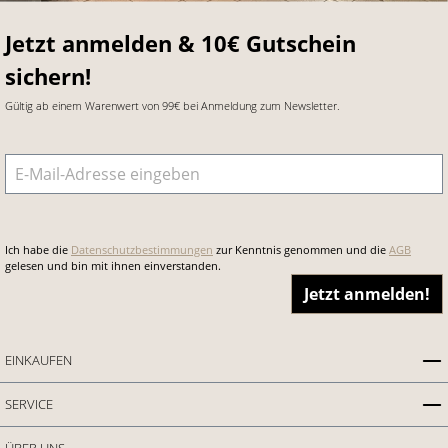
Jetzt anmelden & 10€ Gutschein
sichern!
Gültig ab einem Warenwert von 99€ bei Anmeldung zum Newsletter.
E-Mail-Adresse
*
Ich habe die
Datenschutzbestimmungen
zur Kenntnis genommen und die
AGB
gelesen und bin mit ihnen einverstanden.
Jetzt anmelden!
EINKAUFEN
SERVICE
ÜBER UNS