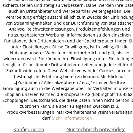
AGB
Datenschutz
Impressum
sicherzustellen und stetig zu verbessern. Dabei werden Ihre Dat
© 2026 HOLZ-LEUTE
auch an Drittanbieter und Werbepartner weitergegeben. Die
Verarbeitung erfolgt ausschließlich zum Zwecke der Einbindun
* Alle Preise inkl. gesetzl. Mehrwertsteuer zzgl.
Versandkosten
.
von Streaming-Inhalten und der Durchführung von statistische
Analyse, Reichweitenmessungen, Produktempfehlungen und
nutzungsbasierter Werbung. Informationen zu den einzelnen
Funktionen, den Drittanbietern und der Speicherdauer finden Si
unter Einstellungen. Diese Einwilligung ist freiwillig, für die
Nutzung unserer Website nicht erforderlich und gilt, bis sie
widerrufen wird. Sie können Ihre Einwilligung unter Einstellung
lediglich für bestimmte Drittanbieter erteilen und jederzeit für d
Zukunft widerrufen. Diese Website verwendet Cookies, um eine
bestmögliche Erfahrung bieten zu können. Mit Klick auf
„[Zustimmen / Alles akzeptieren / etc.]“ erteilen Sie Ihre
Einwilligung auch in die Weitergabe über Ihr Verhalten in unser
Shop an unseren Partner, die shopware AG (Ebbinghoff 10, 4862
Schöppingen, Deutschland), die diese Daten Ihnen nicht persönli
zuordnen kann, sie aber zu eigenen Zwecken (z.B.
Produktverbesserungen, Marktverhaltensanalysen) verarbeiten
darf.
Mehr Informationen ...
Konfigurieren
Nur technisch notwendige