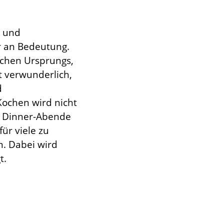
r und
r an Bedeutung.
schen Ursprungs,
t verwunderlich,
d
Kochen wird nicht
d Dinner-Abende
ür viele zu
n. Dabei wird
t.