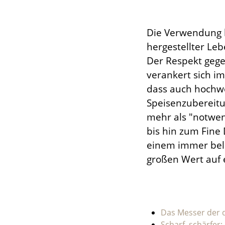
Die Verwendung 
hergestellter Le
Der Respekt gege
verankert sich i
dass auch hochwe
Speisenzubereitu
mehr als "notwe
bis hin zum Fine 
einem immer beli
großen Wert auf 
Das Messer der 
Scharf, schärfer