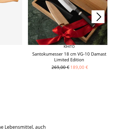
KIHITO
Santokumesser 18 cm VG-10 Damast
S
Limited Edition
269,00 €
189,00 €
ene Lebensmittel, auch