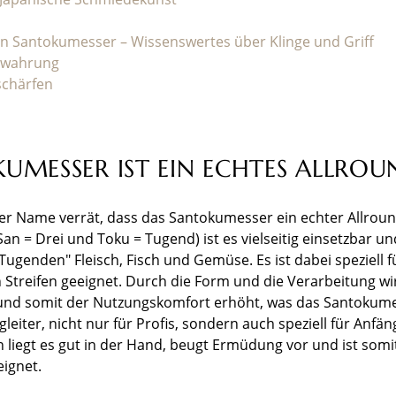
n Santokumesser – Wissenswertes über Klinge und Griff
ewahrung
schärfen
UMESSER IST EIN ECHTES ALLRO
er Name verrät, dass das Santokumesser ein echter Allround
an = Drei und Toku = Tugend) ist es vielseitig einsetzbar u
Tugenden" Fleisch, Fisch und Gemüse. Es ist dabei speziell f
 Streifen geeignet. Durch die Form und die Verarbeitung 
t und somit der Nutzungskomfort erhöht, was das Santokum
eiter, nicht nur für Profis, sondern auch speziell für Anfä
liegt es gut in der Hand, beugt Ermüdung vor und ist somi
eignet.