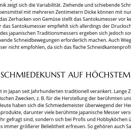
ik zeigt sich die Variabilität. Ziehende und schiebende Sch
bensmittel mit mehreren Zentimetern Dicke können mit nur
 das Zerhacken von Gemüse stellt das Santokumesser vor k
 das Santokumesser empfiehlt sich allerdings der Drucksch
 des japanischen Traditionsmessers ergeben sich jedoch s
ückende Schneidbewegungen erforderlich machen. Auch Wie
r nicht empfohlen, da sich das flache Schneidkantenprofil 
E SCHMIEDEKUNST AUF HÖCHSTEM
 in Japan seit Jahrhunderten traditionell verankert. Lange Ze
rischen Zwecken, z. B. für die Herstellung der berühmten un
Heute haben sich die Schmiedemeister überwiegend der Her
rodukte, darunter viele berühmte japanische Messer versc
sehr gefragt sind, sondern sich bei Profis und Hobbyköchen 
s immer größerer Beliebtheit erfreuen. So gehören auch S