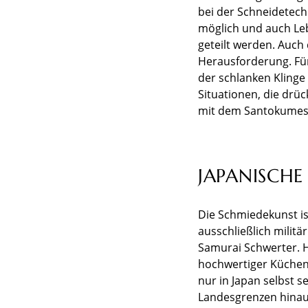
bei der Schneidetechn
möglich und auch Le
geteilt werden. Auch
Herausforderung. Für
der schlanken Klinge
Situationen, die dr
mit dem Santokumesse
JAPANISCH
Die Schmiedekunst ist
ausschließlich militä
Samurai Schwerter. 
hochwertiger Küchenp
nur in Japan selbst 
Landesgrenzen hinau