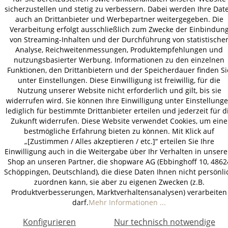
AGB
Datenschutz
Impressum
sicherzustellen und stetig zu verbessern. Dabei werden Ihre Dat
© 2026 HOLZ-LEUTE
auch an Drittanbieter und Werbepartner weitergegeben. Die
Verarbeitung erfolgt ausschließlich zum Zwecke der Einbindun
* Alle Preise inkl. gesetzl. Mehrwertsteuer zzgl.
Versandkosten
.
von Streaming-Inhalten und der Durchführung von statistische
Analyse, Reichweitenmessungen, Produktempfehlungen und
nutzungsbasierter Werbung. Informationen zu den einzelnen
Funktionen, den Drittanbietern und der Speicherdauer finden Si
unter Einstellungen. Diese Einwilligung ist freiwillig, für die
Nutzung unserer Website nicht erforderlich und gilt, bis sie
widerrufen wird. Sie können Ihre Einwilligung unter Einstellung
lediglich für bestimmte Drittanbieter erteilen und jederzeit für d
Zukunft widerrufen. Diese Website verwendet Cookies, um eine
bestmögliche Erfahrung bieten zu können. Mit Klick auf
„[Zustimmen / Alles akzeptieren / etc.]“ erteilen Sie Ihre
Einwilligung auch in die Weitergabe über Ihr Verhalten in unser
Shop an unseren Partner, die shopware AG (Ebbinghoff 10, 4862
Schöppingen, Deutschland), die diese Daten Ihnen nicht persönli
zuordnen kann, sie aber zu eigenen Zwecken (z.B.
Produktverbesserungen, Marktverhaltensanalysen) verarbeiten
darf.
Mehr Informationen ...
Konfigurieren
Nur technisch notwendige