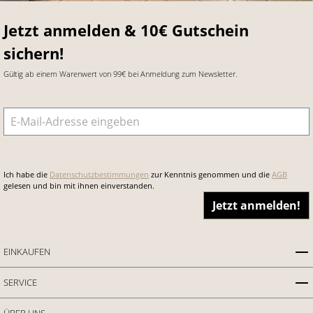
Jetzt anmelden & 10€ Gutschein
sichern!
Gültig ab einem Warenwert von 99€ bei Anmeldung zum Newsletter.
E-Mail-Adresse
*
Ich habe die
Datenschutzbestimmungen
zur Kenntnis genommen und die
AGB
gelesen und bin mit ihnen einverstanden.
Jetzt anmelden!
EINKAUFEN
SERVICE
ÜBER UNS