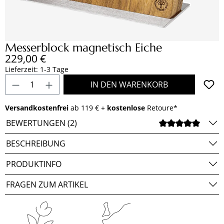
Messerblock magnetisch Eiche
Regulärer Preis:
229,00 €
Lieferzeit: 1-3 Tage
Produkt Anzahl: Gib den gewünschten Wert e
IN DEN WARENKORB
Versandkostenfrei
ab 119 € +
kostenlose
Retoure*
BEWERTUNGEN (2)
DURCH
BESCHREIBUNG
PRODUKTINFO
FRAGEN ZUM ARTIKEL