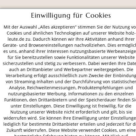
ZAHLUNGSARTEN
Einwilligung für Cookies
Mit der Auswahl „Alles akzeptieren“ stimmen Sie der Nutzung v
VERSAND
Cookies und ähnlichen Technologien auf unserer Website holz-
leute.de zu. Dadurch können wir Ihre Aktivitäten anhand Ihrer
Geräte- und Browsereinstellungen nachvollziehen. Dies ermöglic
es uns, anhand ihrer Interessen nutzungsbasierte Werbeanzeig
AGB
Datenschutz
Impressum
für Sie bereitzustellen sowie Funktionalitäten unserer Website
sicherzustellen und stetig zu verbessern. Dabei werden Ihre Dat
© 2026 HOLZ-LEUTE
auch an Drittanbieter und Werbepartner weitergegeben. Die
* Alle Preise inkl. gesetzl. Mehrwertsteuer zzgl.
Versandkosten
.
Verarbeitung erfolgt ausschließlich zum Zwecke der Einbindun
von Streaming-Inhalten und der Durchführung von statistische
Analyse, Reichweitenmessungen, Produktempfehlungen und
nutzungsbasierter Werbung. Informationen zu den einzelnen
Funktionen, den Drittanbietern und der Speicherdauer finden Si
unter Einstellungen. Diese Einwilligung ist freiwillig, für die
Nutzung unserer Website nicht erforderlich und gilt, bis sie
widerrufen wird. Sie können Ihre Einwilligung unter Einstellung
lediglich für bestimmte Drittanbieter erteilen und jederzeit für d
Zukunft widerrufen. Diese Website verwendet Cookies, um eine