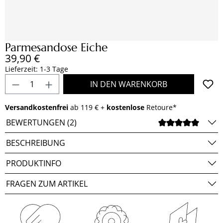
Parmesandose Eiche
Regulärer Preis:
39,90 €
Lieferzeit: 1-3 Tage
Produkt Anzahl: Gib den gewünschten Wert e
IN DEN WARENKORB
Versandkostenfrei
ab 119 € +
kostenlose
Retoure*
BEWERTUNGEN (2)
DURCH
BESCHREIBUNG
PRODUKTINFO
FRAGEN ZUM ARTIKEL