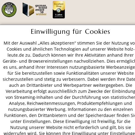
Einwilligung für Cookies
ZAHLUNGSARTEN
Mit der Auswahl „Alles akzeptieren“ stimmen Sie der Nutzung v
Cookies und ähnlichen Technologien auf unserer Website holz-
VERSAND
leute.de zu. Dadurch können wir Ihre Aktivitäten anhand Ihrer
Geräte- und Browsereinstellungen nachvollziehen. Dies ermöglic
es uns, anhand ihrer Interessen nutzungsbasierte Werbeanzeig
für Sie bereitzustellen sowie Funktionalitäten unserer Website
AGB
Datenschutz
Impressum
sicherzustellen und stetig zu verbessern. Dabei werden Ihre Dat
auch an Drittanbieter und Werbepartner weitergegeben. Die
© 2026 HOLZ-LEUTE
Verarbeitung erfolgt ausschließlich zum Zwecke der Einbindun
* Alle Preise inkl. gesetzl. Mehrwertsteuer zzgl.
Versandkosten
.
von Streaming-Inhalten und der Durchführung von statistische
Analyse, Reichweitenmessungen, Produktempfehlungen und
nutzungsbasierter Werbung. Informationen zu den einzelnen
Funktionen, den Drittanbietern und der Speicherdauer finden Si
unter Einstellungen. Diese Einwilligung ist freiwillig, für die
Nutzung unserer Website nicht erforderlich und gilt, bis sie
widerrufen wird. Sie können Ihre Einwilligung unter Einstellung