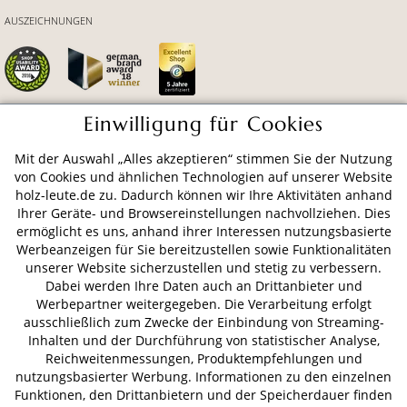
AUSZEICHNUNGEN
Einwilligung für Cookies
ZAHLUNGSARTEN
Mit der Auswahl „Alles akzeptieren“ stimmen Sie der Nutzung
von Cookies und ähnlichen Technologien auf unserer Website
holz-leute.de zu. Dadurch können wir Ihre Aktivitäten anhand
VERSAND
Ihrer Geräte- und Browsereinstellungen nachvollziehen. Dies
ermöglicht es uns, anhand ihrer Interessen nutzungsbasierte
Werbeanzeigen für Sie bereitzustellen sowie Funktionalitäten
unserer Website sicherzustellen und stetig zu verbessern.
AGB
Datenschutz
Impressum
Dabei werden Ihre Daten auch an Drittanbieter und
Werbepartner weitergegeben. Die Verarbeitung erfolgt
© 2026 HOLZ-LEUTE
ausschließlich zum Zwecke der Einbindung von Streaming-
* Alle Preise inkl. gesetzl. Mehrwertsteuer zzgl.
Versandkosten
.
Inhalten und der Durchführung von statistischer Analyse,
Reichweitenmessungen, Produktempfehlungen und
nutzungsbasierter Werbung. Informationen zu den einzelnen
Funktionen, den Drittanbietern und der Speicherdauer finden