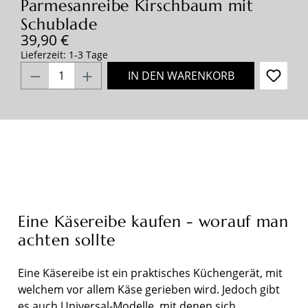
Parmesanreibe Kirschbaum mit
Schublade
Regulärer Preis:
39,90 €
Lieferzeit: 1-3 Tage
Produkt Anzahl: Gib den gewünschten Wert
IN DEN WARENKORB
Eine Käsereibe kaufen - worauf man
achten sollte
Eine Käsereibe ist ein praktisches Küchengerät, mit
welchem vor allem Käse gerieben wird. Jedoch gibt
es auch Universal-Modelle, mit denen sich