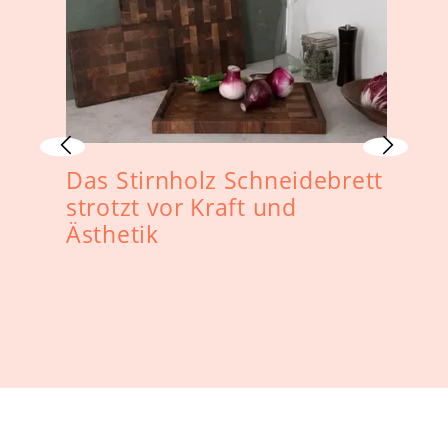
Das Stirnholz Schneidebrett
D
strotzt vor Kraft und
s
Ästhetik