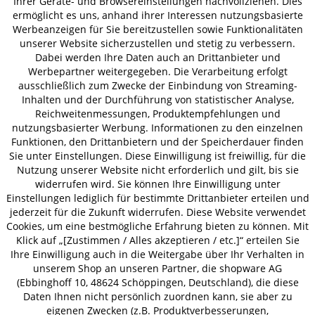
Ihrer Geräte- und Browsereinstellungen nachvollziehen. Dies
ermöglicht es uns, anhand ihrer Interessen nutzungsbasierte
Werbeanzeigen für Sie bereitzustellen sowie Funktionalitäten
unserer Website sicherzustellen und stetig zu verbessern.
AGB
Datenschutz
Impressum
Dabei werden Ihre Daten auch an Drittanbieter und
Werbepartner weitergegeben. Die Verarbeitung erfolgt
© 2026 HOLZ-LEUTE
ausschließlich zum Zwecke der Einbindung von Streaming-
* Alle Preise inkl. gesetzl. Mehrwertsteuer zzgl.
Versandkosten
.
Inhalten und der Durchführung von statistischer Analyse,
Reichweitenmessungen, Produktempfehlungen und
nutzungsbasierter Werbung. Informationen zu den einzelnen
Funktionen, den Drittanbietern und der Speicherdauer finden
Sie unter Einstellungen. Diese Einwilligung ist freiwillig, für die
Nutzung unserer Website nicht erforderlich und gilt, bis sie
widerrufen wird. Sie können Ihre Einwilligung unter
Einstellungen lediglich für bestimmte Drittanbieter erteilen und
jederzeit für die Zukunft widerrufen. Diese Website verwendet
Cookies, um eine bestmögliche Erfahrung bieten zu können. Mit
Klick auf „[Zustimmen / Alles akzeptieren / etc.]“ erteilen Sie
Ihre Einwilligung auch in die Weitergabe über Ihr Verhalten in
unserem Shop an unseren Partner, die shopware AG
(Ebbinghoff 10, 48624 Schöppingen, Deutschland), die diese
Daten Ihnen nicht persönlich zuordnen kann, sie aber zu
eigenen Zwecken (z.B. Produktverbesserungen,