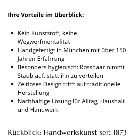
Exklusiv für Ihre Newsletter-Anmeldung!
Ihre Vorteile im Überblick:
Kein Kunststoff, keine
Wegwerfmentalität
Jetzt Rabatt sichern!
Handgefertigt in München mit über 150
Jahren Erfahrung
Besonders hygienisch: Rosshaar nimmt
Ich habe die
Datenschutzbestimmungen
zur
Staub auf, statt ihn zu verteilen
Kenntnis genommen und die
AGB
gelesen
Zeitloses Design trifft auf traditionelle
und bin mit ihnen einverstanden.
Herstellung
Nachhaltige Lösung für Alltag, Haushalt
und Handwerk
Rückblick: Handwerkskunst seit 1873