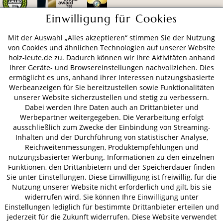
Einwilligung für Cookies
Mit der Auswahl „Alles akzeptieren“ stimmen Sie der Nutzung
ZAHLUNGSARTEN
von Cookies und ähnlichen Technologien auf unserer Website
holz-leute.de zu. Dadurch können wir Ihre Aktivitäten anhand
Ihrer Geräte- und Browsereinstellungen nachvollziehen. Dies
VERSAND
ermöglicht es uns, anhand ihrer Interessen nutzungsbasierte
Werbeanzeigen für Sie bereitzustellen sowie Funktionalitäten
unserer Website sicherzustellen und stetig zu verbessern.
Dabei werden Ihre Daten auch an Drittanbieter und
AGB
Datenschutz
Impressum
Werbepartner weitergegeben. Die Verarbeitung erfolgt
ausschließlich zum Zwecke der Einbindung von Streaming-
© 2026 HOLZ-LEUTE
Inhalten und der Durchführung von statistischer Analyse,
* Alle Preise inkl. gesetzl. Mehrwertsteuer zzgl.
Versandkosten
.
Reichweitenmessungen, Produktempfehlungen und
nutzungsbasierter Werbung. Informationen zu den einzelnen
Funktionen, den Drittanbietern und der Speicherdauer finden
Sie unter Einstellungen. Diese Einwilligung ist freiwillig, für die
Nutzung unserer Website nicht erforderlich und gilt, bis sie
widerrufen wird. Sie können Ihre Einwilligung unter
Einstellungen lediglich für bestimmte Drittanbieter erteilen und
jederzeit für die Zukunft widerrufen. Diese Website verwendet