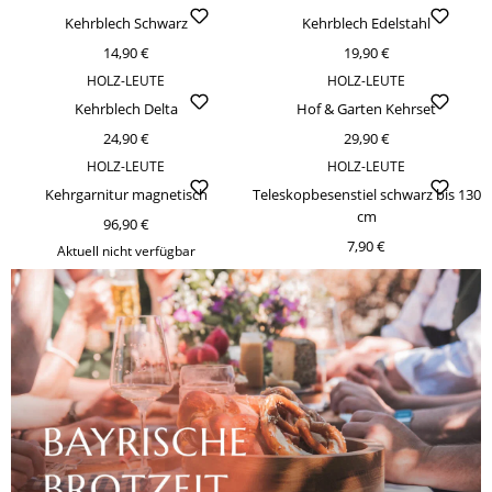
Kehrblech Schwarz
Kehrblech Edelstahl
14,90 €
19,90 €
HOLZ-LEUTE
HOLZ-LEUTE
Kehrblech Delta
Hof & Garten Kehrset
24,90 €
29,90 €
HOLZ-LEUTE
HOLZ-LEUTE
Kehrgarnitur magnetisch
Teleskopbesenstiel schwarz bis 130
cm
96,90 €
7,90 €
Aktuell nicht verfügbar