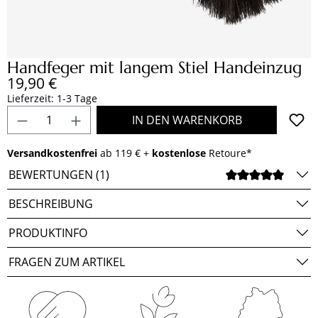
Handfeger mit langem Stiel Handeinzug
Regulärer Preis:
19,90 €
Lieferzeit: 1-3 Tage
Produkt Anzahl: Gib den gewünschten Wert e
IN DEN WARENKORB
Versandkostenfrei
ab 119 € +
kostenlose
Retoure*
BEWERTUNGEN (1)
DURCH
BESCHREIBUNG
PRODUKTINFO
FRAGEN ZUM ARTIKEL