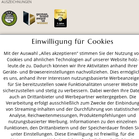
AUSZEICHNUNGEN
Einwilligung für Cookies
ZAHLUNGSARTEN
Mit der Auswahl „Alles akzeptieren“ stimmen Sie der Nutzung v
Cookies und ähnlichen Technologien auf unserer Website holz-
VERSAND
leute.de zu. Dadurch können wir Ihre Aktivitäten anhand Ihrer
Geräte- und Browsereinstellungen nachvollziehen. Dies ermöglic
es uns, anhand ihrer Interessen nutzungsbasierte Werbeanzeig
für Sie bereitzustellen sowie Funktionalitäten unserer Website
AGB
Datenschutz
Impressum
sicherzustellen und stetig zu verbessern. Dabei werden Ihre Dat
auch an Drittanbieter und Werbepartner weitergegeben. Die
© 2026 HOLZ-LEUTE
Verarbeitung erfolgt ausschließlich zum Zwecke der Einbindun
* Alle Preise inkl. gesetzl. Mehrwertsteuer zzgl.
Versandkosten
.
von Streaming-Inhalten und der Durchführung von statistische
Analyse, Reichweitenmessungen, Produktempfehlungen und
nutzungsbasierter Werbung. Informationen zu den einzelnen
Funktionen, den Drittanbietern und der Speicherdauer finden Si
unter Einstellungen. Diese Einwilligung ist freiwillig, für die