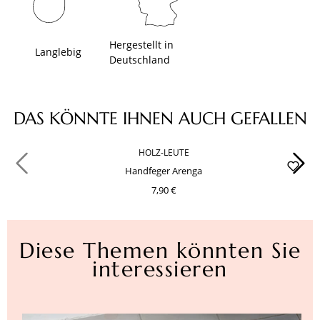
Hergestellt in
Langlebig
Deutschland
Produktgalerie überspringen
DAS KÖNNTE IHNEN AUCH GEFALLEN
HOLZ-LEUTE
Handfeger Arenga
7,90 €
Diese Themen könnten Sie
interessieren