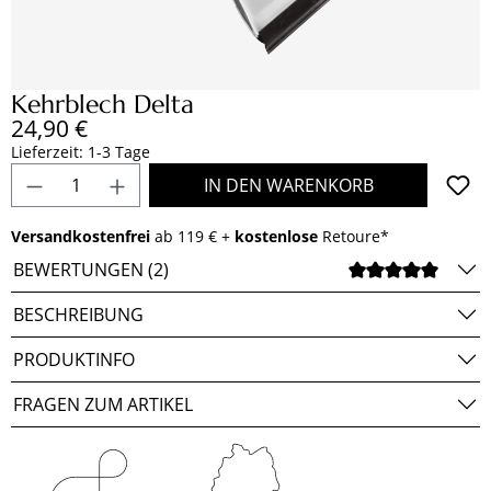
Kehrblech Delta
Regulärer Preis:
24,90 €
Lieferzeit: 1-3 Tage
Produkt Anzahl: Gib den gewünschten Wert e
IN DEN WARENKORB
Versandkostenfrei
ab 119 € +
kostenlose
Retoure*
BEWERTUNGEN (2)
DURCH
BESCHREIBUNG
PRODUKTINFO
FRAGEN ZUM ARTIKEL