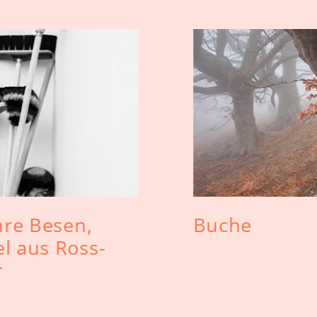
hre Besen,
Buche
l aus Ross-
r