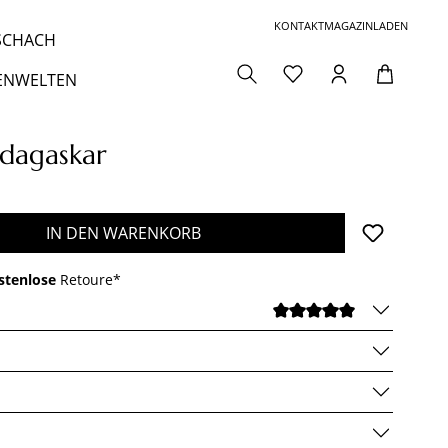
KONTAKT
MAGAZIN
LADEN
 SCHACH
ENWELTEN
dagaskar
den gewünschten Wert ein oder benutze die 
IN DEN WARENKORB
stenlose
Retoure*
DURCHSCHNI