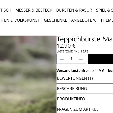
TISCH
MESSER & BESTECK
BÜRSTEN & RASUR
SPIEL &
HTEN & VOLKSKUNST
GESCHENKE
ANGEBOTE %
THEM
Teppichbürste Ma
Regulärer Preis:
12,90 €
Lieferzeit: 1-3 Tage
Produkt Anzahl: Gib 
Versandkostenfrei
ab 119 € +
ko
BEWERTUNGEN (1)
BESCHREIBUNG
PRODUKTINFO
FRAGEN ZUM ARTIKEL