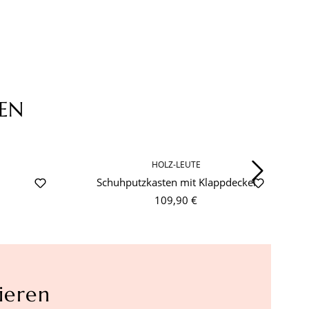
EN
HOLZ-LEUTE
-
Schuhputzkasten mit Klappdeckel
109,90 €
ieren