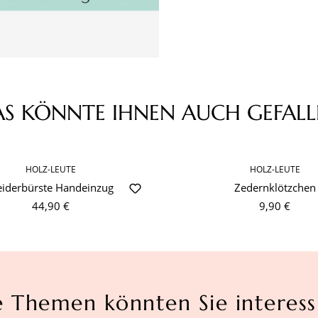
Jetzt Rabatt sichern!
h habe die
Datenschutzbestimmungen
zur Kenntnis
AS KÖNNTE IHNEN AUCH GEFALL
nommen und die
AGB
gelesen und bin mit ihnen
nverstanden.
HOLZ-LEUTE
HOLZ-LEUTE
eiderbürste Handeinzug
Zedernklötzchen
44,90 €
9,90 €
e Themen könnten Sie interess