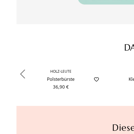
Ic
D
Produktgalerie überspringen
ge
ei
HOLZ-LEUTE
Polsterbürste
Kl
36,90 €
Dies