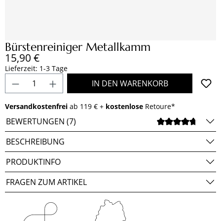
Bürstenreiniger Metallkamm
Regulärer Preis:
15,90 €
Lieferzeit: 1-3 Tage
Produkt Anzahl: Gib den gewünschten Wert e
IN DEN WARENKORB
Versandkostenfrei
ab 119 € +
kostenlose
Retoure*
BEWERTUNGEN (7)
DURCH
BESCHREIBUNG
PRODUKTINFO
FRAGEN ZUM ARTIKEL