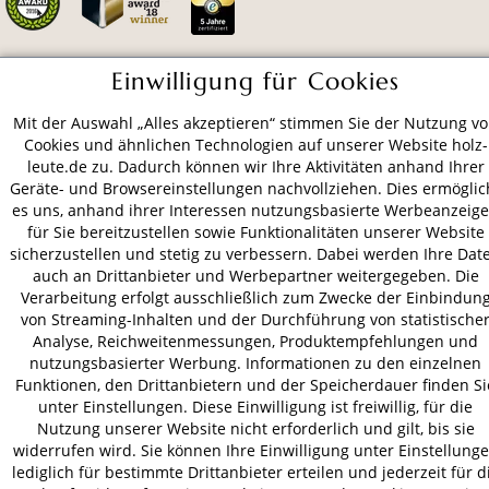
Einwilligung für Cookies
ZAHLUNGSARTEN
Mit der Auswahl „Alles akzeptieren“ stimmen Sie der Nutzung v
Cookies und ähnlichen Technologien auf unserer Website holz-
VERSAND
leute.de zu. Dadurch können wir Ihre Aktivitäten anhand Ihrer
Geräte- und Browsereinstellungen nachvollziehen. Dies ermöglic
es uns, anhand ihrer Interessen nutzungsbasierte Werbeanzeig
für Sie bereitzustellen sowie Funktionalitäten unserer Website
sicherzustellen und stetig zu verbessern. Dabei werden Ihre Dat
AGB
Datenschutz
Impressum
auch an Drittanbieter und Werbepartner weitergegeben. Die
© 2026 HOLZ-LEUTE
Verarbeitung erfolgt ausschließlich zum Zwecke der Einbindun
* Alle Preise inkl. gesetzl. Mehrwertsteuer zzgl.
Versandkosten
.
von Streaming-Inhalten und der Durchführung von statistische
Analyse, Reichweitenmessungen, Produktempfehlungen und
nutzungsbasierter Werbung. Informationen zu den einzelnen
Funktionen, den Drittanbietern und der Speicherdauer finden Si
unter Einstellungen. Diese Einwilligung ist freiwillig, für die
Nutzung unserer Website nicht erforderlich und gilt, bis sie
widerrufen wird. Sie können Ihre Einwilligung unter Einstellung
lediglich für bestimmte Drittanbieter erteilen und jederzeit für d