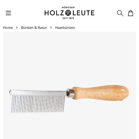
Zum Hauptinhalt springen
Home
Bürsten & Rasur
Haarbürsten
Bildergalerie überspringen