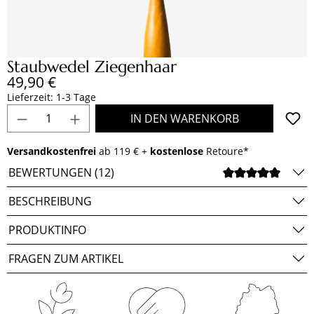
Staubwedel Ziegenhaar
Regulärer Preis:
49,90 €
Lieferzeit: 1-3 Tage
Produkt Anzahl: Gib den gewünschten Wert e
IN DEN WARENKORB
Versandkostenfrei
ab 119 € +
kostenlose
Retoure*
BEWERTUNGEN (12)
DURCH
BESCHREIBUNG
PRODUKTINFO
FRAGEN ZUM ARTIKEL