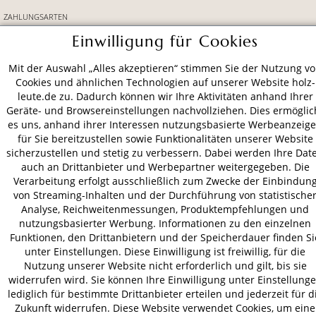
ZAHLUNGSARTEN
Einwilligung für Cookies
VERSAND
Mit der Auswahl „Alles akzeptieren“ stimmen Sie der Nutzung v
Cookies und ähnlichen Technologien auf unserer Website holz-
leute.de zu. Dadurch können wir Ihre Aktivitäten anhand Ihrer
Geräte- und Browsereinstellungen nachvollziehen. Dies ermöglic
AGB
Datenschutz
Impressum
es uns, anhand ihrer Interessen nutzungsbasierte Werbeanzeig
für Sie bereitzustellen sowie Funktionalitäten unserer Website
© 2026 HOLZ-LEUTE
sicherzustellen und stetig zu verbessern. Dabei werden Ihre Dat
* Alle Preise inkl. gesetzl. Mehrwertsteuer zzgl.
Versandkosten
.
auch an Drittanbieter und Werbepartner weitergegeben. Die
Verarbeitung erfolgt ausschließlich zum Zwecke der Einbindun
von Streaming-Inhalten und der Durchführung von statistische
Analyse, Reichweitenmessungen, Produktempfehlungen und
nutzungsbasierter Werbung. Informationen zu den einzelnen
Funktionen, den Drittanbietern und der Speicherdauer finden Si
unter Einstellungen. Diese Einwilligung ist freiwillig, für die
Nutzung unserer Website nicht erforderlich und gilt, bis sie
widerrufen wird. Sie können Ihre Einwilligung unter Einstellung
lediglich für bestimmte Drittanbieter erteilen und jederzeit für d
Zukunft widerrufen. Diese Website verwendet Cookies, um eine