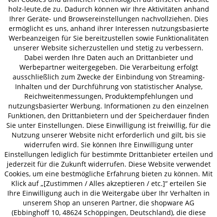
holz-leute.de zu. Dadurch können wir Ihre Aktivitäten anhand
Ihrer Geräte- und Browsereinstellungen nachvollziehen. Dies
VERSAND
ermöglicht es uns, anhand ihrer Interessen nutzungsbasierte
Werbeanzeigen für Sie bereitzustellen sowie Funktionalitäten
unserer Website sicherzustellen und stetig zu verbessern.
Dabei werden Ihre Daten auch an Drittanbieter und
Werbepartner weitergegeben. Die Verarbeitung erfolgt
AGB
Datenschutz
Impressum
ausschließlich zum Zwecke der Einbindung von Streaming-
© 2026 HOLZ-LEUTE
Inhalten und der Durchführung von statistischer Analyse,
* Alle Preise inkl. gesetzl. Mehrwertsteuer zzgl.
Versandkosten
.
Reichweitenmessungen, Produktempfehlungen und
nutzungsbasierter Werbung. Informationen zu den einzelnen
Funktionen, den Drittanbietern und der Speicherdauer finden
Sie unter Einstellungen. Diese Einwilligung ist freiwillig, für die
Nutzung unserer Website nicht erforderlich und gilt, bis sie
widerrufen wird. Sie können Ihre Einwilligung unter
Einstellungen lediglich für bestimmte Drittanbieter erteilen und
jederzeit für die Zukunft widerrufen. Diese Website verwendet
Cookies, um eine bestmögliche Erfahrung bieten zu können. Mit
Klick auf „[Zustimmen / Alles akzeptieren / etc.]“ erteilen Sie
Ihre Einwilligung auch in die Weitergabe über Ihr Verhalten in
unserem Shop an unseren Partner, die shopware AG
(Ebbinghoff 10, 48624 Schöppingen, Deutschland), die diese