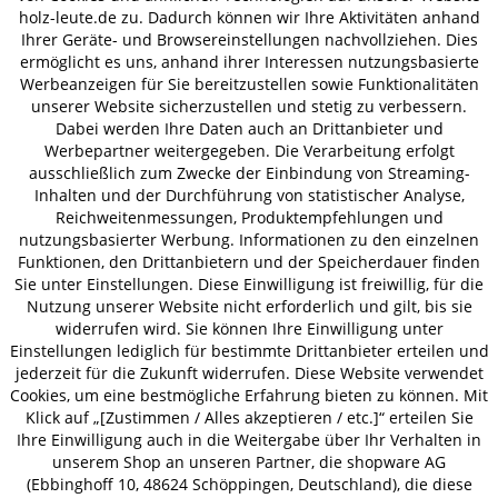
holz-leute.de zu. Dadurch können wir Ihre Aktivitäten anhand
Ihrer Geräte- und Browsereinstellungen nachvollziehen. Dies
VERSAND
ermöglicht es uns, anhand ihrer Interessen nutzungsbasierte
Werbeanzeigen für Sie bereitzustellen sowie Funktionalitäten
unserer Website sicherzustellen und stetig zu verbessern.
Dabei werden Ihre Daten auch an Drittanbieter und
Werbepartner weitergegeben. Die Verarbeitung erfolgt
AGB
Datenschutz
Impressum
ausschließlich zum Zwecke der Einbindung von Streaming-
© 2026 HOLZ-LEUTE
Inhalten und der Durchführung von statistischer Analyse,
* Alle Preise inkl. gesetzl. Mehrwertsteuer zzgl.
Versandkosten
.
Reichweitenmessungen, Produktempfehlungen und
nutzungsbasierter Werbung. Informationen zu den einzelnen
Funktionen, den Drittanbietern und der Speicherdauer finden
Sie unter Einstellungen. Diese Einwilligung ist freiwillig, für die
Nutzung unserer Website nicht erforderlich und gilt, bis sie
widerrufen wird. Sie können Ihre Einwilligung unter
Einstellungen lediglich für bestimmte Drittanbieter erteilen und
jederzeit für die Zukunft widerrufen. Diese Website verwendet
Cookies, um eine bestmögliche Erfahrung bieten zu können. Mit
Klick auf „[Zustimmen / Alles akzeptieren / etc.]“ erteilen Sie
Ihre Einwilligung auch in die Weitergabe über Ihr Verhalten in
unserem Shop an unseren Partner, die shopware AG
(Ebbinghoff 10, 48624 Schöppingen, Deutschland), die diese