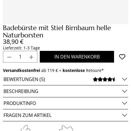
Badebürste mit Stiel Birnbaum helle
Naturborsten
Regulärer Preis:
38,90 €
Lieferzeit: 1-3 Tage
Produkt Anzahl: Gib den gewünschten Wert e
IN DEN WARENKORB
Versandkostenfrei
ab 119 € +
kostenlose
Retoure*
BEWERTUNGEN (5)
DURCH
BESCHREIBUNG
PRODUKTINFO
FRAGEN ZUM ARTIKEL