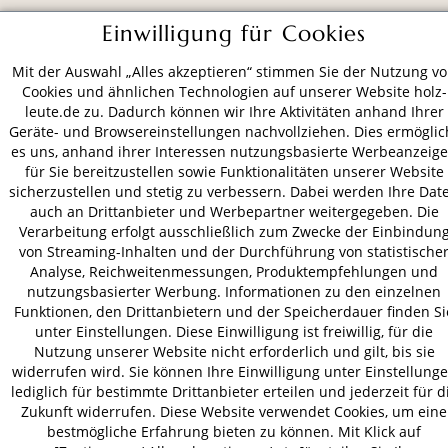
Einwilligung für Cookies
ZAHLUNGSARTEN
Mit der Auswahl „Alles akzeptieren“ stimmen Sie der Nutzung v
VERSAND
Cookies und ähnlichen Technologien auf unserer Website holz-
leute.de zu. Dadurch können wir Ihre Aktivitäten anhand Ihrer
Geräte- und Browsereinstellungen nachvollziehen. Dies ermöglic
es uns, anhand ihrer Interessen nutzungsbasierte Werbeanzeig
für Sie bereitzustellen sowie Funktionalitäten unserer Website
AGB
Datenschutz
Impressum
sicherzustellen und stetig zu verbessern. Dabei werden Ihre Dat
© 2026 HOLZ-LEUTE
auch an Drittanbieter und Werbepartner weitergegeben. Die
* Alle Preise inkl. gesetzl. Mehrwertsteuer zzgl.
Versandkosten
.
Verarbeitung erfolgt ausschließlich zum Zwecke der Einbindun
von Streaming-Inhalten und der Durchführung von statistische
Analyse, Reichweitenmessungen, Produktempfehlungen und
nutzungsbasierter Werbung. Informationen zu den einzelnen
Funktionen, den Drittanbietern und der Speicherdauer finden Si
unter Einstellungen. Diese Einwilligung ist freiwillig, für die
Nutzung unserer Website nicht erforderlich und gilt, bis sie
widerrufen wird. Sie können Ihre Einwilligung unter Einstellung
lediglich für bestimmte Drittanbieter erteilen und jederzeit für d
Zukunft widerrufen. Diese Website verwendet Cookies, um eine
bestmögliche Erfahrung bieten zu können. Mit Klick auf