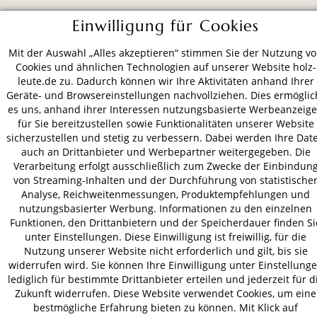
ZAHLUNGSARTEN
Einwilligung für Cookies
Mit der Auswahl „Alles akzeptieren“ stimmen Sie der Nutzung v
VERSAND
Cookies und ähnlichen Technologien auf unserer Website holz-
leute.de zu. Dadurch können wir Ihre Aktivitäten anhand Ihrer
Geräte- und Browsereinstellungen nachvollziehen. Dies ermöglic
es uns, anhand ihrer Interessen nutzungsbasierte Werbeanzeig
für Sie bereitzustellen sowie Funktionalitäten unserer Website
AGB
Datenschutz
Impressum
sicherzustellen und stetig zu verbessern. Dabei werden Ihre Dat
© 2026 HOLZ-LEUTE
auch an Drittanbieter und Werbepartner weitergegeben. Die
* Alle Preise inkl. gesetzl. Mehrwertsteuer zzgl.
Versandkosten
.
Verarbeitung erfolgt ausschließlich zum Zwecke der Einbindun
von Streaming-Inhalten und der Durchführung von statistische
Analyse, Reichweitenmessungen, Produktempfehlungen und
nutzungsbasierter Werbung. Informationen zu den einzelnen
Funktionen, den Drittanbietern und der Speicherdauer finden Si
unter Einstellungen. Diese Einwilligung ist freiwillig, für die
Nutzung unserer Website nicht erforderlich und gilt, bis sie
widerrufen wird. Sie können Ihre Einwilligung unter Einstellung
lediglich für bestimmte Drittanbieter erteilen und jederzeit für d
Zukunft widerrufen. Diese Website verwendet Cookies, um eine
bestmögliche Erfahrung bieten zu können. Mit Klick auf