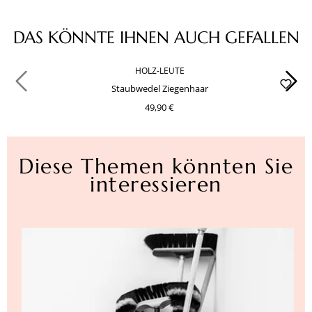
Produktgalerie überspringen
DAS KÖNNTE IHNEN AUCH GEFALLEN
HOLZ-LEUTE
Staubwedel Ziegenhaar
49,90 €
Diese Themen könnten Sie
interessieren