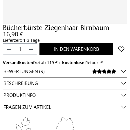
Bücherbürste Ziegenhaar Birnbaum
Regulärer Preis:
16,90 €
Lieferzeit: 1-3 Tage
Produkt Anzahl: Gib den gewünschten Wert e
IN DEN WARENKORB
Versandkostenfrei
ab 119 € +
kostenlose
Retoure*
BEWERTUNGEN (9)
DURCH
BESCHREIBUNG
PRODUKTINFO
FRAGEN ZUM ARTIKEL