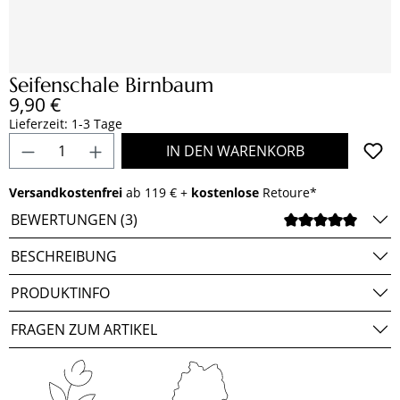
Seifenschale Birnbaum
Regulärer Preis:
9,90 €
Lieferzeit: 1-3 Tage
Produkt Anzahl: Gib den gewünschten Wert e
IN DEN WARENKORB
Versandkostenfrei
ab 119 € +
kostenlose
Retoure*
BEWERTUNGEN (3)
DURCH
BESCHREIBUNG
PRODUKTINFO
FRAGEN ZUM ARTIKEL