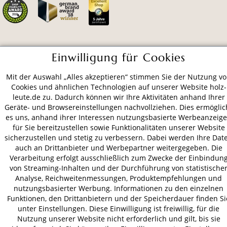
ZAHLUNGSARTEN
Einwilligung für Cookies
Mit der Auswahl „Alles akzeptieren“ stimmen Sie der Nutzung v
VERSAND
Cookies und ähnlichen Technologien auf unserer Website holz-
leute.de zu. Dadurch können wir Ihre Aktivitäten anhand Ihrer
Geräte- und Browsereinstellungen nachvollziehen. Dies ermöglic
es uns, anhand ihrer Interessen nutzungsbasierte Werbeanzeig
AGB
Datenschutz
Impressum
für Sie bereitzustellen sowie Funktionalitäten unserer Website
sicherzustellen und stetig zu verbessern. Dabei werden Ihre Dat
© 2026 HOLZ-LEUTE
auch an Drittanbieter und Werbepartner weitergegeben. Die
* Alle Preise inkl. gesetzl. Mehrwertsteuer zzgl.
Versandkosten
.
Verarbeitung erfolgt ausschließlich zum Zwecke der Einbindun
von Streaming-Inhalten und der Durchführung von statistische
Analyse, Reichweitenmessungen, Produktempfehlungen und
nutzungsbasierter Werbung. Informationen zu den einzelnen
Funktionen, den Drittanbietern und der Speicherdauer finden Si
unter Einstellungen. Diese Einwilligung ist freiwillig, für die
Nutzung unserer Website nicht erforderlich und gilt, bis sie