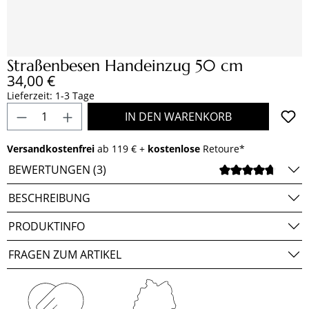
Straßenbesen Handeinzug 50 cm
Regulärer Preis:
34,00 €
Lieferzeit: 1-3 Tage
Produkt Anzahl: Gib den gewünschten Wert e
IN DEN WARENKORB
Versandkostenfrei
ab 119 € +
kostenlose
Retoure*
BEWERTUNGEN (3)
DURCH
BESCHREIBUNG
PRODUKTINFO
FRAGEN ZUM ARTIKEL