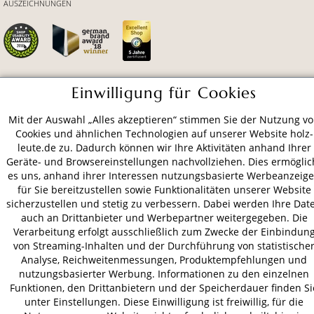
AUSZEICHNUNGEN
Einwilligung für Cookies
ZAHLUNGSARTEN
Mit der Auswahl „Alles akzeptieren“ stimmen Sie der Nutzung v
Cookies und ähnlichen Technologien auf unserer Website holz-
VERSAND
leute.de zu. Dadurch können wir Ihre Aktivitäten anhand Ihrer
Geräte- und Browsereinstellungen nachvollziehen. Dies ermöglic
es uns, anhand ihrer Interessen nutzungsbasierte Werbeanzeig
für Sie bereitzustellen sowie Funktionalitäten unserer Website
AGB
Datenschutz
Impressum
sicherzustellen und stetig zu verbessern. Dabei werden Ihre Dat
auch an Drittanbieter und Werbepartner weitergegeben. Die
© 2026 HOLZ-LEUTE
Verarbeitung erfolgt ausschließlich zum Zwecke der Einbindun
* Alle Preise inkl. gesetzl. Mehrwertsteuer zzgl.
Versandkosten
.
von Streaming-Inhalten und der Durchführung von statistische
Analyse, Reichweitenmessungen, Produktempfehlungen und
nutzungsbasierter Werbung. Informationen zu den einzelnen
Funktionen, den Drittanbietern und der Speicherdauer finden Si
unter Einstellungen. Diese Einwilligung ist freiwillig, für die