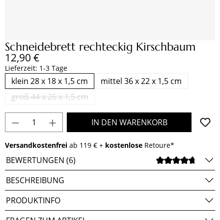
Schneidebrett rechteckig Kirschbaum
Regulärer Preis:
12,90 €
Lieferzeit: 1-3 Tage
klein 28 x 18 x 1,5 cm
mittel 36 x 22 x 1,5 cm
groß 44 x 26 x 1,5 cm
(Diese Option ist zurzeit nicht verfügbar.)
Produkt Anzahl: Gib den gewünschten Wert e
IN DEN WARENKORB
Versandkostenfrei
ab 119 € +
kostenlose
Retoure*
BEWERTUNGEN (6)
DURCH
BESCHREIBUNG
PRODUKTINFO