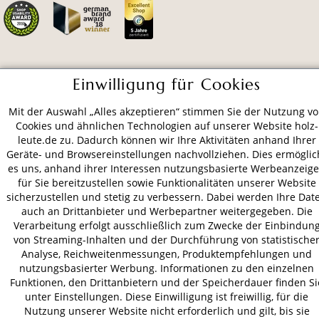
ZAHLUNGSARTEN
Einwilligung für Cookies
Mit der Auswahl „Alles akzeptieren“ stimmen Sie der Nutzung v
VERSAND
Cookies und ähnlichen Technologien auf unserer Website holz-
leute.de zu. Dadurch können wir Ihre Aktivitäten anhand Ihrer
Geräte- und Browsereinstellungen nachvollziehen. Dies ermöglic
es uns, anhand ihrer Interessen nutzungsbasierte Werbeanzeig
für Sie bereitzustellen sowie Funktionalitäten unserer Website
AGB
Datenschutz
Impressum
sicherzustellen und stetig zu verbessern. Dabei werden Ihre Dat
© 2026 HOLZ-LEUTE
auch an Drittanbieter und Werbepartner weitergegeben. Die
* Alle Preise inkl. gesetzl. Mehrwertsteuer zzgl.
Versandkosten
.
Verarbeitung erfolgt ausschließlich zum Zwecke der Einbindun
von Streaming-Inhalten und der Durchführung von statistische
Analyse, Reichweitenmessungen, Produktempfehlungen und
nutzungsbasierter Werbung. Informationen zu den einzelnen
Funktionen, den Drittanbietern und der Speicherdauer finden Si
unter Einstellungen. Diese Einwilligung ist freiwillig, für die
Nutzung unserer Website nicht erforderlich und gilt, bis sie