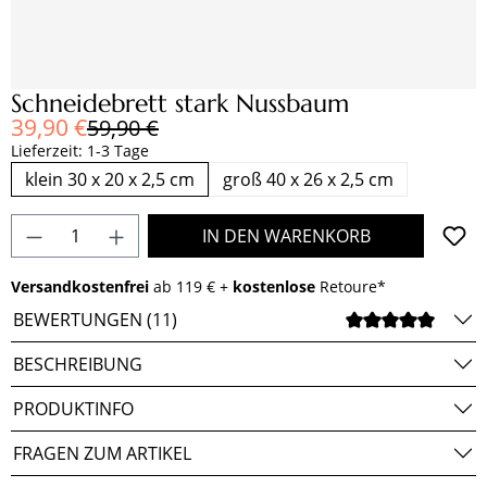
Schneidebrett stark Nussbaum
Verkaufspreis:
39,90 €
Regulärer Preis:
59,90 €
Lieferzeit: 1-3 Tage
klein 30 x 20 x 2,5 cm
groß 40 x 26 x 2,5 cm
Produkt Anzahl: Gib den gewünschten Wert e
IN DEN WARENKORB
Versandkostenfrei
ab 119 € +
kostenlose
Retoure*
BEWERTUNGEN (11)
DURCH
BESCHREIBUNG
PRODUKTINFO
FRAGEN ZUM ARTIKEL