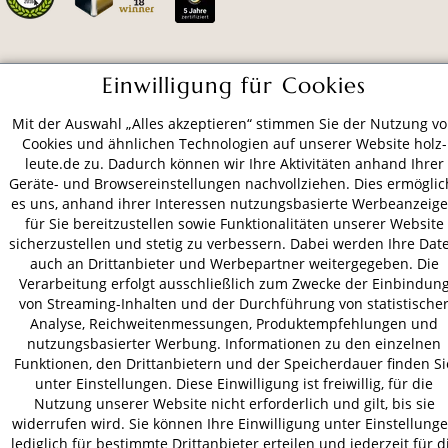
ZAHLUNGSARTEN
Einwilligung für Cookies
Mit der Auswahl „Alles akzeptieren“ stimmen Sie der Nutzung v
VERSAND
Cookies und ähnlichen Technologien auf unserer Website holz-
leute.de zu. Dadurch können wir Ihre Aktivitäten anhand Ihrer
Geräte- und Browsereinstellungen nachvollziehen. Dies ermöglic
es uns, anhand ihrer Interessen nutzungsbasierte Werbeanzeig
für Sie bereitzustellen sowie Funktionalitäten unserer Website
AGB
Datenschutz
Impressum
sicherzustellen und stetig zu verbessern. Dabei werden Ihre Dat
© 2026 HOLZ-LEUTE
auch an Drittanbieter und Werbepartner weitergegeben. Die
* Alle Preise inkl. gesetzl. Mehrwertsteuer zzgl.
Versandkosten
.
Verarbeitung erfolgt ausschließlich zum Zwecke der Einbindun
von Streaming-Inhalten und der Durchführung von statistische
Analyse, Reichweitenmessungen, Produktempfehlungen und
nutzungsbasierter Werbung. Informationen zu den einzelnen
Funktionen, den Drittanbietern und der Speicherdauer finden Si
unter Einstellungen. Diese Einwilligung ist freiwillig, für die
Nutzung unserer Website nicht erforderlich und gilt, bis sie
widerrufen wird. Sie können Ihre Einwilligung unter Einstellung
lediglich für bestimmte Drittanbieter erteilen und jederzeit für d