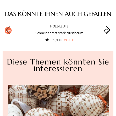
Produktgalerie überspringen
DAS KÖNNTE IHNEN AUCH GEFALLEN
HOLZ-LEUTE
-33%
Schneidebrett stark Nussbaum
ab
59,90 €
39,90 €
Diese Themen könnten Sie
interessieren