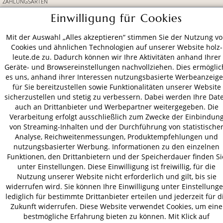
ZAHLUNGSARTEN
Einwilligung für Cookies
VERSAND
Mit der Auswahl „Alles akzeptieren“ stimmen Sie der Nutzung v
Cookies und ähnlichen Technologien auf unserer Website holz-
leute.de zu. Dadurch können wir Ihre Aktivitäten anhand Ihrer
Geräte- und Browsereinstellungen nachvollziehen. Dies ermöglic
AGB
Datenschutz
Impressum
es uns, anhand ihrer Interessen nutzungsbasierte Werbeanzeig
für Sie bereitzustellen sowie Funktionalitäten unserer Website
© 2026 HOLZ-LEUTE
sicherzustellen und stetig zu verbessern. Dabei werden Ihre Dat
* Alle Preise inkl. gesetzl. Mehrwertsteuer zzgl.
Versandkosten
.
auch an Drittanbieter und Werbepartner weitergegeben. Die
Verarbeitung erfolgt ausschließlich zum Zwecke der Einbindun
von Streaming-Inhalten und der Durchführung von statistische
Analyse, Reichweitenmessungen, Produktempfehlungen und
nutzungsbasierter Werbung. Informationen zu den einzelnen
Funktionen, den Drittanbietern und der Speicherdauer finden Si
unter Einstellungen. Diese Einwilligung ist freiwillig, für die
Nutzung unserer Website nicht erforderlich und gilt, bis sie
widerrufen wird. Sie können Ihre Einwilligung unter Einstellung
lediglich für bestimmte Drittanbieter erteilen und jederzeit für d
Zukunft widerrufen. Diese Website verwendet Cookies, um eine
bestmögliche Erfahrung bieten zu können. Mit Klick auf