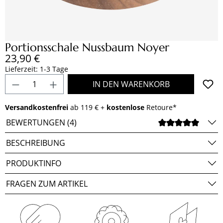
Portionsschale Nussbaum Noyer
Regulärer Preis:
23,90 €
Lieferzeit: 1-3 Tage
Produkt Anzahl: Gib den gewünschten Wert e
IN DEN WARENKORB
Versandkostenfrei
ab 119 € +
kostenlose
Retoure*
BEWERTUNGEN (4)
DURCH
BESCHREIBUNG
PRODUKTINFO
FRAGEN ZUM ARTIKEL