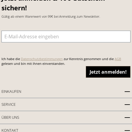
sichern!
Gültig ab einem Warenwert von 99€ bei Anmeldung zum Newsletter.
E-Mail-Adresse
*
Ich habe die
Datenschutzbestimmungen
zur Kenntnis genommen und die
AGB
gelesen und bin mit ihnen einverstanden.
Jetzt anmelden!
EINKAUFEN
SERVICE
ÜBER UNS
KONTAKT