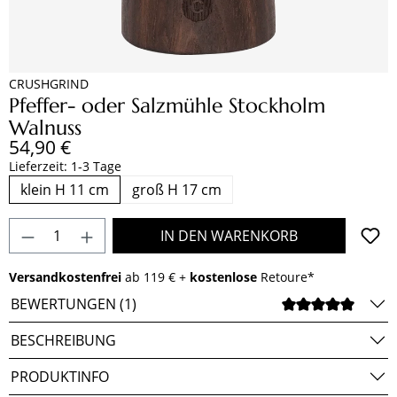
CRUSHGRIND
Pfeffer- oder Salzmühle Stockholm
Walnuss
Regulärer Preis:
54,90 €
Lieferzeit: 1-3 Tage
klein H 11 cm
groß H 17 cm
Produkt Anzahl: Gib den gewünschten Wert e
IN DEN WARENKORB
Versandkostenfrei
ab 119 € +
kostenlose
Retoure*
BEWERTUNGEN (1)
DURCH
BESCHREIBUNG
PRODUKTINFO