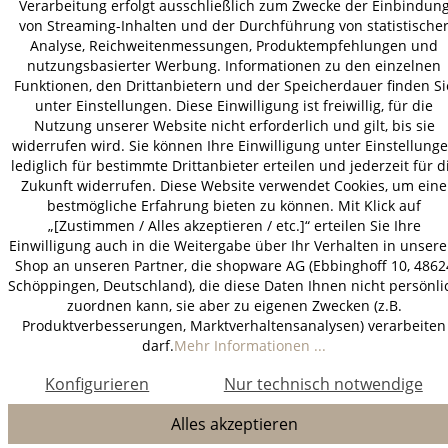
Verarbeitung erfolgt ausschließlich zum Zwecke der Einbindun
* Alle Preise inkl. gesetzl. Mehrwertsteuer zzgl.
Versandkosten
.
von Streaming-Inhalten und der Durchführung von statistische
Analyse, Reichweitenmessungen, Produktempfehlungen und
nutzungsbasierter Werbung. Informationen zu den einzelnen
Funktionen, den Drittanbietern und der Speicherdauer finden Si
unter Einstellungen. Diese Einwilligung ist freiwillig, für die
Nutzung unserer Website nicht erforderlich und gilt, bis sie
widerrufen wird. Sie können Ihre Einwilligung unter Einstellung
lediglich für bestimmte Drittanbieter erteilen und jederzeit für d
Zukunft widerrufen. Diese Website verwendet Cookies, um eine
bestmögliche Erfahrung bieten zu können. Mit Klick auf
„[Zustimmen / Alles akzeptieren / etc.]“ erteilen Sie Ihre
Einwilligung auch in die Weitergabe über Ihr Verhalten in unser
Shop an unseren Partner, die shopware AG (Ebbinghoff 10, 4862
Schöppingen, Deutschland), die diese Daten Ihnen nicht persönli
zuordnen kann, sie aber zu eigenen Zwecken (z.B.
Produktverbesserungen, Marktverhaltensanalysen) verarbeiten
darf.
Mehr Informationen ...
Konfigurieren
Nur technisch notwendige
Alles akzeptieren