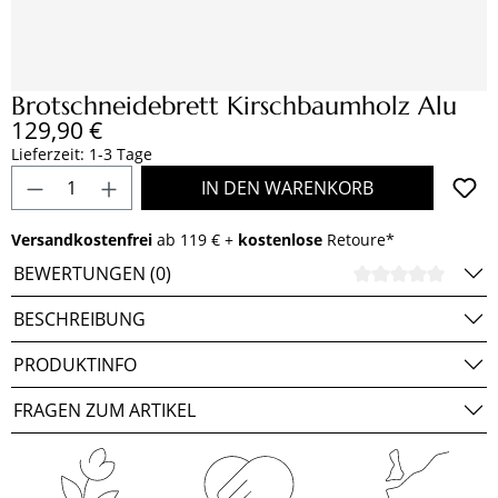
Brotschneidebrett Kirschbaumholz Alu
Regulärer Preis:
129,90 €
Lieferzeit: 1-3 Tage
Produkt Anzahl: Gib den gewünschten Wert e
IN DEN WARENKORB
Versandkostenfrei
ab 119 € +
kostenlose
Retoure*
BEWERTUNGEN (0)
DURCH
BESCHREIBUNG
PRODUKTINFO
FRAGEN ZUM ARTIKEL