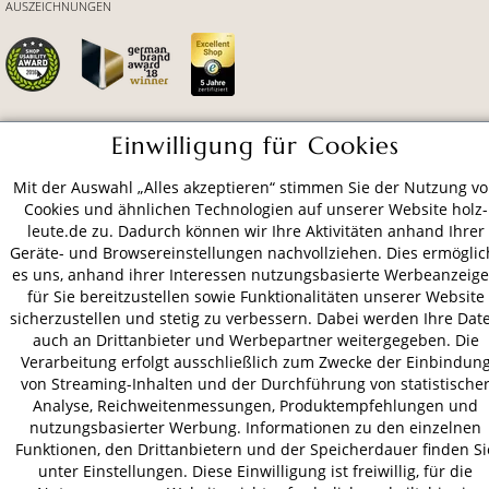
AUSZEICHNUNGEN
Einwilligung für Cookies
ZAHLUNGSARTEN
Mit der Auswahl „Alles akzeptieren“ stimmen Sie der Nutzung v
Cookies und ähnlichen Technologien auf unserer Website holz-
VERSAND
leute.de zu. Dadurch können wir Ihre Aktivitäten anhand Ihrer
Geräte- und Browsereinstellungen nachvollziehen. Dies ermöglic
es uns, anhand ihrer Interessen nutzungsbasierte Werbeanzeig
für Sie bereitzustellen sowie Funktionalitäten unserer Website
AGB
Datenschutz
Impressum
sicherzustellen und stetig zu verbessern. Dabei werden Ihre Dat
auch an Drittanbieter und Werbepartner weitergegeben. Die
© 2026 HOLZ-LEUTE
Verarbeitung erfolgt ausschließlich zum Zwecke der Einbindun
* Alle Preise inkl. gesetzl. Mehrwertsteuer zzgl.
Versandkosten
.
von Streaming-Inhalten und der Durchführung von statistische
Analyse, Reichweitenmessungen, Produktempfehlungen und
nutzungsbasierter Werbung. Informationen zu den einzelnen
Funktionen, den Drittanbietern und der Speicherdauer finden Si
unter Einstellungen. Diese Einwilligung ist freiwillig, für die