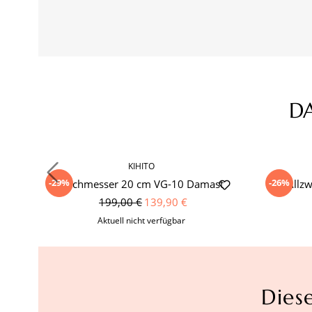
D
Produktgalerie überspringen
KIHITO
-29%
-26%
Kochmesser 20 cm VG-10 Damast
Allz
199,00 €
139,90 €
Aktuell nicht verfügbar
Dies