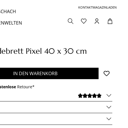
KONTAKT
MAGAZIN
LADEN
 SCHACH
ENWELTEN
debrett Pixel 40 x 30 cm
:
den gewünschten Wert ein oder benutze die 
IN DEN WARENKORB
stenlose
Retoure*
DURCHSCHNI