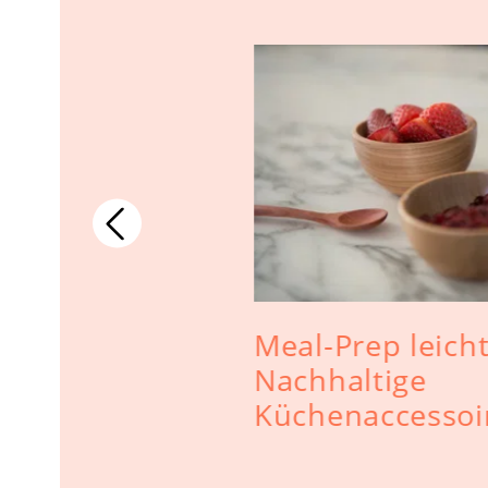
Meal-Prep leich
s Holz -
Nachhaltige
er zu
Küchenaccessoi