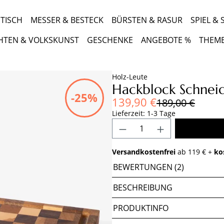
TISCH
MESSER & BESTECK
BÜRSTEN & RASUR
SPIEL &
HTEN & VOLKSKUNST
GESCHENKE
ANGEBOTE %
THEM
Holz-Leute
Hackblock Schnei
-25%
Verkaufspreis:
139,90 €
Regulärer Preis
189,00 €
Lieferzeit: 1-3 Tage
Produkt Anzahl: Gib 
Versandkostenfrei
ab 119 € +
ko
BEWERTUNGEN (2)
BESCHREIBUNG
PRODUKTINFO