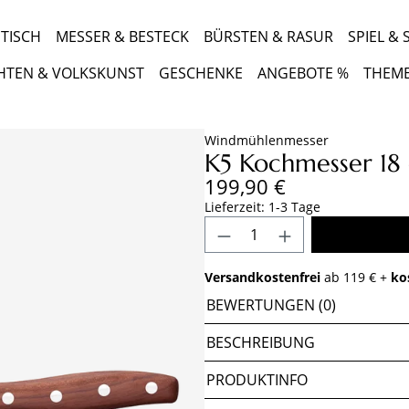
TISCH
MESSER & BESTECK
BÜRSTEN & RASUR
SPIEL &
HTEN & VOLKSKUNST
GESCHENKE
ANGEBOTE %
THEM
Windmühlenmesser
K5 Kochmesser 18 
Regulärer Preis:
199,90 €
Lieferzeit: 1-3 Tage
Produkt Anzahl: Gib 
Versandkostenfrei
ab 119 € +
ko
BEWERTUNGEN (0)
BESCHREIBUNG
PRODUKTINFO