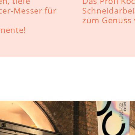
n, tiefe
Das Profi Ko
cer-Messer für
Schneidarbei
zum Genuss
mente!