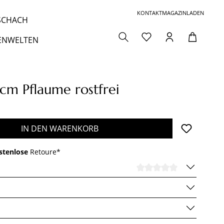
KONTAKT
MAGAZIN
LADEN
 SCHACH
ENWELTEN
cm Pflaume rostfrei
den gewünschten Wert ein oder benutze die 
IN DEN WARENKORB
stenlose
Retoure*
DURCHSCHNI