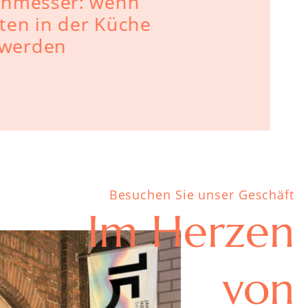
chmesser: wenn
Kann man 
ten in der Küche
Spülmasch
 werden
Besuchen Sie unser Geschäft
Im Herzen
von