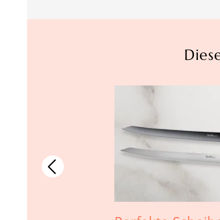
Dies
as
sche