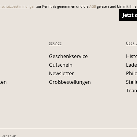
nschutzbestimmungen
zur Kenntnis genommen und die
AGB
gelesen und bin mit ihne
Jetzt
SERVICE
ÜBER 
Geschenkservice
Hist
Gutschein
Lade
Newsletter
Phil
ten
Großbestellungen
Stel
Tea
VERSAND