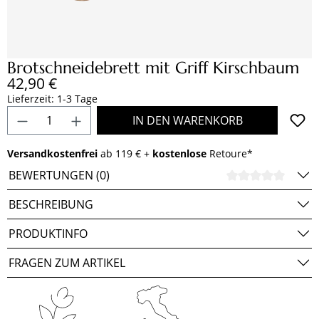
Brotschneidebrett mit Griff Kirschbaum
Regulärer Preis:
42,90 €
Lieferzeit: 1-3 Tage
Produkt Anzahl: Gib den gewünschten Wert e
IN DEN WARENKORB
Versandkostenfrei
ab 119 € +
kostenlose
Retoure*
BEWERTUNGEN (0)
DURCH
BESCHREIBUNG
PRODUKTINFO
FRAGEN ZUM ARTIKEL