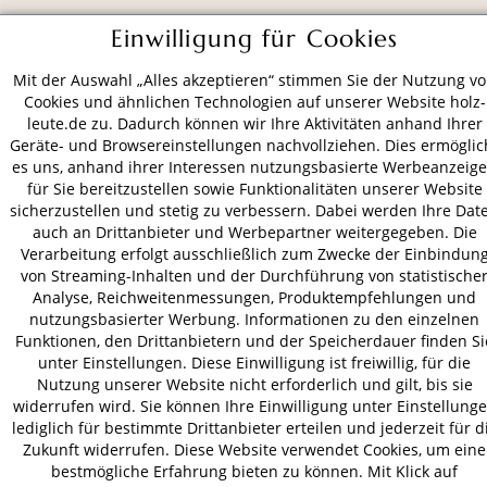
ZAHLUNGSARTEN
Einwilligung für Cookies
Mit der Auswahl „Alles akzeptieren“ stimmen Sie der Nutzung v
VERSAND
Cookies und ähnlichen Technologien auf unserer Website holz-
leute.de zu. Dadurch können wir Ihre Aktivitäten anhand Ihrer
Geräte- und Browsereinstellungen nachvollziehen. Dies ermöglic
es uns, anhand ihrer Interessen nutzungsbasierte Werbeanzeig
für Sie bereitzustellen sowie Funktionalitäten unserer Website
AGB
Datenschutz
Impressum
sicherzustellen und stetig zu verbessern. Dabei werden Ihre Dat
© 2026 HOLZ-LEUTE
auch an Drittanbieter und Werbepartner weitergegeben. Die
* Alle Preise inkl. gesetzl. Mehrwertsteuer zzgl.
Versandkosten
.
Verarbeitung erfolgt ausschließlich zum Zwecke der Einbindun
von Streaming-Inhalten und der Durchführung von statistische
Analyse, Reichweitenmessungen, Produktempfehlungen und
nutzungsbasierter Werbung. Informationen zu den einzelnen
Funktionen, den Drittanbietern und der Speicherdauer finden Si
unter Einstellungen. Diese Einwilligung ist freiwillig, für die
Nutzung unserer Website nicht erforderlich und gilt, bis sie
widerrufen wird. Sie können Ihre Einwilligung unter Einstellung
lediglich für bestimmte Drittanbieter erteilen und jederzeit für d
Zukunft widerrufen. Diese Website verwendet Cookies, um eine
bestmögliche Erfahrung bieten zu können. Mit Klick auf