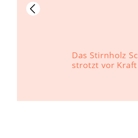
nn es um
Das Stirnholz S
geht: das
strotzt vor Kraf