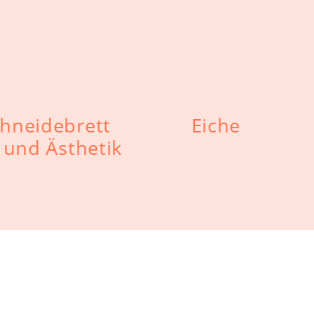
chneidebrett
Eiche
t und Ästhetik