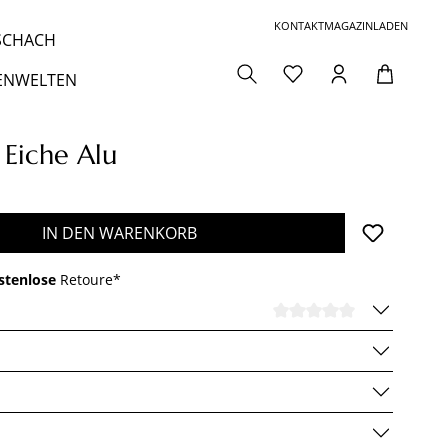
KONTAKT
MAGAZIN
LADEN
 SCHACH
ENWELTEN
 Eiche Alu
den gewünschten Wert ein oder benutze die 
IN DEN WARENKORB
stenlose
Retoure*
DURCHSCHNI