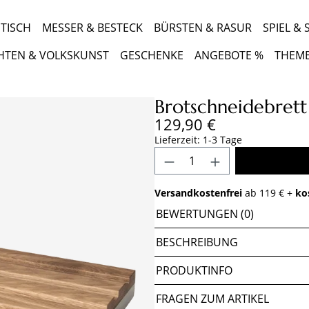
TISCH
MESSER & BESTECK
BÜRSTEN & RASUR
SPIEL &
HTEN & VOLKSKUNST
GESCHENKE
ANGEBOTE %
THEM
Brotschneidebrett
Regulärer Preis:
129,90 €
Lieferzeit: 1-3 Tage
Produkt Anzahl: Gib 
Versandkostenfrei
ab 119 € +
ko
BEWERTUNGEN (0)
BESCHREIBUNG
PRODUKTINFO
FRAGEN ZUM ARTIKEL