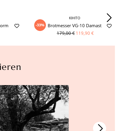
KIHITO
-33%
Form
Brotmesser VG-10 Damast
179,00 €
119,90 €
ieren