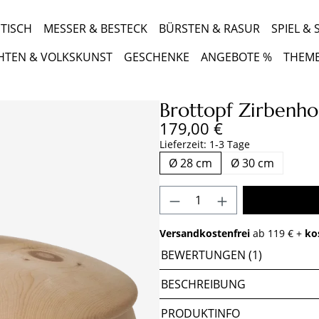
TISCH
MESSER & BESTECK
BÜRSTEN & RASUR
SPIEL &
HTEN & VOLKSKUNST
GESCHENKE
ANGEBOTE %
THEM
Brottopf Zirbenho
Regulärer Preis:
179,00 €
Lieferzeit: 1-3 Tage
Ø 28 cm
Ø 30 cm
Produkt Anzahl: Gib 
Versandkostenfrei
ab 119 € +
ko
BEWERTUNGEN (1)
BESCHREIBUNG
PRODUKTINFO