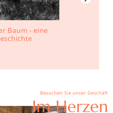
er Baum - eine
Brot aufb
geschichte
das Brot l
Besuchen Sie unser Geschäft
Im Herzen