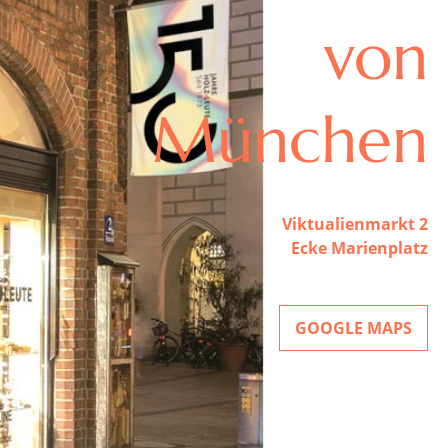
von
München
Viktualienmarkt 2
Ecke Marienplatz
GOOGLE MAPS