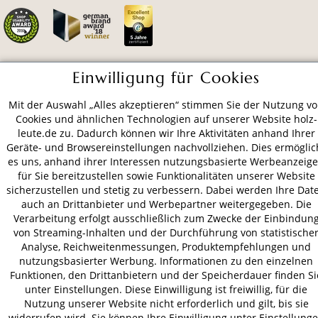
Einwilligung für Cookies
ZAHLUNGSARTEN
Mit der Auswahl „Alles akzeptieren“ stimmen Sie der Nutzung v
Cookies und ähnlichen Technologien auf unserer Website holz-
VERSAND
leute.de zu. Dadurch können wir Ihre Aktivitäten anhand Ihrer
Geräte- und Browsereinstellungen nachvollziehen. Dies ermöglic
es uns, anhand ihrer Interessen nutzungsbasierte Werbeanzeig
für Sie bereitzustellen sowie Funktionalitäten unserer Website
AGB
Datenschutz
Impressum
sicherzustellen und stetig zu verbessern. Dabei werden Ihre Dat
auch an Drittanbieter und Werbepartner weitergegeben. Die
© 2026 HOLZ-LEUTE
Verarbeitung erfolgt ausschließlich zum Zwecke der Einbindun
* Alle Preise inkl. gesetzl. Mehrwertsteuer zzgl.
Versandkosten
.
von Streaming-Inhalten und der Durchführung von statistische
Analyse, Reichweitenmessungen, Produktempfehlungen und
nutzungsbasierter Werbung. Informationen zu den einzelnen
Funktionen, den Drittanbietern und der Speicherdauer finden Si
unter Einstellungen. Diese Einwilligung ist freiwillig, für die
Nutzung unserer Website nicht erforderlich und gilt, bis sie
widerrufen wird. Sie können Ihre Einwilligung unter Einstellung