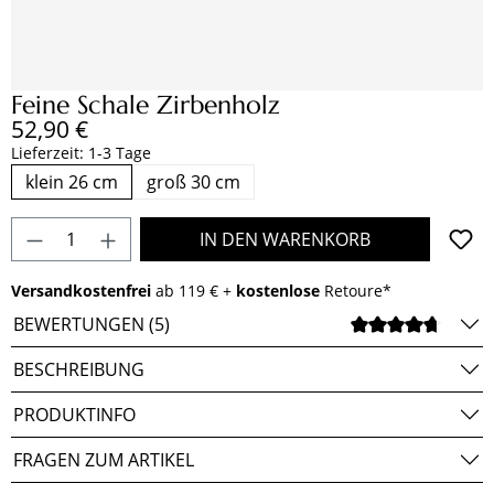
Feine Schale Zirbenholz
Regulärer Preis:
52,90 €
Lieferzeit: 1-3 Tage
klein 26 cm
groß 30 cm
Produkt Anzahl: Gib den gewünschten Wert e
IN DEN WARENKORB
Versandkostenfrei
ab 119 € +
kostenlose
Retoure*
BEWERTUNGEN (5)
DURCH
BESCHREIBUNG
PRODUKTINFO
FRAGEN ZUM ARTIKEL