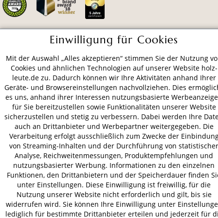
Einwilligung für Cookies
ZAHLUNGSARTEN
Mit der Auswahl „Alles akzeptieren“ stimmen Sie der Nutzung v
Cookies und ähnlichen Technologien auf unserer Website holz-
VERSAND
leute.de zu. Dadurch können wir Ihre Aktivitäten anhand Ihrer
Geräte- und Browsereinstellungen nachvollziehen. Dies ermöglic
es uns, anhand ihrer Interessen nutzungsbasierte Werbeanzeig
für Sie bereitzustellen sowie Funktionalitäten unserer Website
sicherzustellen und stetig zu verbessern. Dabei werden Ihre Dat
AGB
Datenschutz
Impressum
auch an Drittanbieter und Werbepartner weitergegeben. Die
© 2026 HOLZ-LEUTE
Verarbeitung erfolgt ausschließlich zum Zwecke der Einbindun
* Alle Preise inkl. gesetzl. Mehrwertsteuer zzgl.
Versandkosten
.
von Streaming-Inhalten und der Durchführung von statistische
Analyse, Reichweitenmessungen, Produktempfehlungen und
nutzungsbasierter Werbung. Informationen zu den einzelnen
Funktionen, den Drittanbietern und der Speicherdauer finden Si
unter Einstellungen. Diese Einwilligung ist freiwillig, für die
Nutzung unserer Website nicht erforderlich und gilt, bis sie
widerrufen wird. Sie können Ihre Einwilligung unter Einstellung
lediglich für bestimmte Drittanbieter erteilen und jederzeit für d