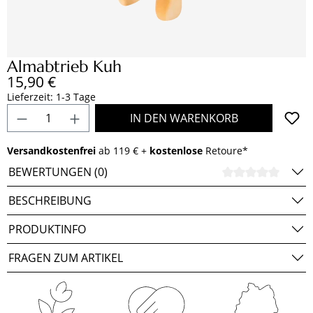
Almabtrieb Kuh
Regulärer Preis:
15,90 €
Lieferzeit: 1-3 Tage
Produkt Anzahl: Gib den gewünschten Wert e
IN DEN WARENKORB
Versandkostenfrei
ab 119 € +
kostenlose
Retoure*
BEWERTUNGEN (0)
DURCH
BESCHREIBUNG
PRODUKTINFO
FRAGEN ZUM ARTIKEL