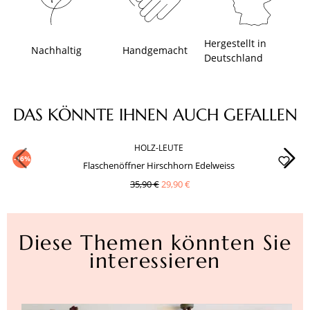
Hergestellt in
Nachhaltig
Handgemacht
Deutschland
Produktgalerie überspringen
DAS KÖNNTE IHNEN AUCH GEFALLEN
HOLZ-LEUTE
-16%
Flaschenöffner Hirschhorn Edelweiss
35,90 €
29,90 €
Diese Themen könnten Sie
interessieren