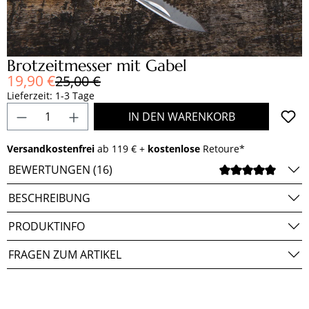
Brotzeitmesser mit Gabel
Verkaufspreis:
19,90 €
Regulärer Preis:
25,00 €
Lieferzeit: 1-3 Tage
Produkt Anzahl: Gib den gewünschten Wert e
IN DEN WARENKORB
Versandkostenfrei
ab 119 € +
kostenlose
Retoure*
BEWERTUNGEN (16)
DURCH
BESCHREIBUNG
PRODUKTINFO
FRAGEN ZUM ARTIKEL