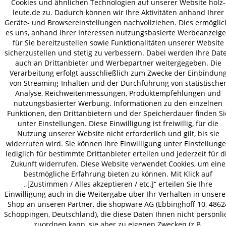
Cookies und ähnlichen Technologien auf unserer Website holz-
leute.de zu. Dadurch können wir Ihre Aktivitäten anhand Ihrer
VERSAND
Geräte- und Browsereinstellungen nachvollziehen. Dies ermöglic
es uns, anhand ihrer Interessen nutzungsbasierte Werbeanzeig
für Sie bereitzustellen sowie Funktionalitäten unserer Website
sicherzustellen und stetig zu verbessern. Dabei werden Ihre Dat
AGB
Datenschutz
Impressum
auch an Drittanbieter und Werbepartner weitergegeben. Die
© 2026 HOLZ-LEUTE
Verarbeitung erfolgt ausschließlich zum Zwecke der Einbindun
von Streaming-Inhalten und der Durchführung von statistische
* Alle Preise inkl. gesetzl. Mehrwertsteuer zzgl.
Versandkosten
.
Analyse, Reichweitenmessungen, Produktempfehlungen und
nutzungsbasierter Werbung. Informationen zu den einzelnen
Funktionen, den Drittanbietern und der Speicherdauer finden Si
unter Einstellungen. Diese Einwilligung ist freiwillig, für die
Nutzung unserer Website nicht erforderlich und gilt, bis sie
widerrufen wird. Sie können Ihre Einwilligung unter Einstellung
lediglich für bestimmte Drittanbieter erteilen und jederzeit für d
Zukunft widerrufen. Diese Website verwendet Cookies, um eine
bestmögliche Erfahrung bieten zu können. Mit Klick auf
„[Zustimmen / Alles akzeptieren / etc.]“ erteilen Sie Ihre
Einwilligung auch in die Weitergabe über Ihr Verhalten in unser
Shop an unseren Partner, die shopware AG (Ebbinghoff 10, 4862
Schöppingen, Deutschland), die diese Daten Ihnen nicht persönli
zuordnen kann, sie aber zu eigenen Zwecken (z.B.