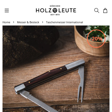
Zum Hauptinhalt springen
Home
Messer & Besteck
Taschenmesser International
Bildergalerie überspringen
-20%