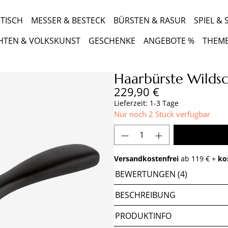
TISCH
MESSER & BESTECK
BÜRSTEN & RASUR
SPIEL &
HTEN & VOLKSKUNST
GESCHENKE
ANGEBOTE %
THEM
Haarbürste Wildsc
Regulärer Preis:
229,90 €
Lieferzeit: 1-3 Tage
Nur noch
2
Stück verfügbar
Produkt Anzahl: Gib 
Versandkostenfrei
ab 119 € +
ko
BEWERTUNGEN (4)
BESCHREIBUNG
PRODUKTINFO