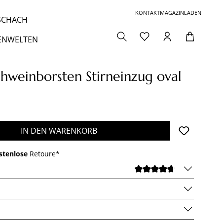
KONTAKT
MAGAZIN
LADEN
 SCHACH
ENWELTEN
hweinborsten Stirneinzug oval
den gewünschten Wert ein oder benutze die 
IN DEN WARENKORB
stenlose
Retoure*
DURCHSCHNI