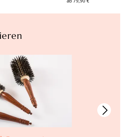
ab
79,90 €
ieren